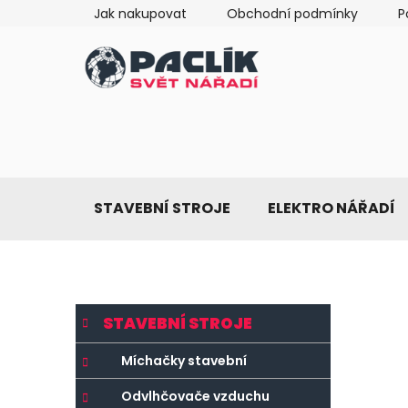
Přejít
Jak nakupovat
Obchodní podmínky
P
na
obsah
STAVEBNÍ STROJE
ELEKTRO NÁŘADÍ
P
K
Přeskočit
STAVEBNÍ STROJE
a
o
kategorie
t
s
Míchačky stavební
e
t
g
Odvlhčovače vzduchu