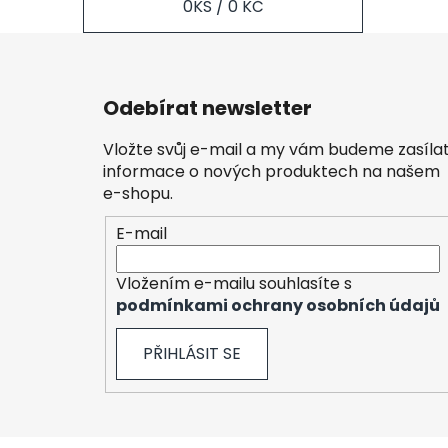
0
KS /
0 KČ
Z
á
Odebírat newsletter
p
a
Vložte svůj e-mail a my vám budeme zasíla
t
informace o nových produktech na našem
í
e-shopu.
E-mail
Vložením e-mailu souhlasíte s
podmínkami ochrany osobních údajů
PŘIHLÁSIT SE