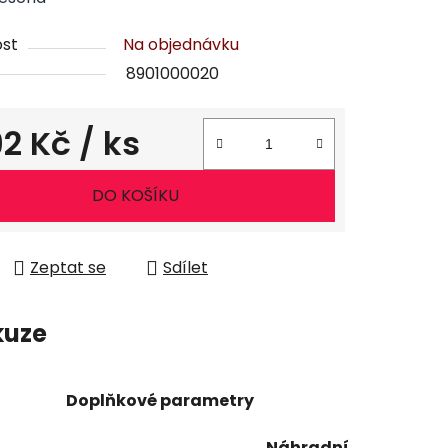
st
Na objednávku
8901000020
92 Kč
/ ks
ena:
DO KOŠÍKU
Zeptat se
Sdílet
kuze
Doplňkové parametry
Náhradní