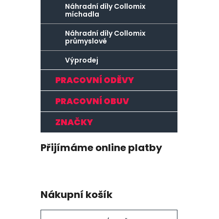
Náhradní díly Collomix
míchadla
Náhradní díly Collomix
průmyslové
Výprodej
PRACOVNÍ ODĚVY
PRACOVNÍ OBUV
ZNAČKY
Přijímáme online platby
Nákupní košík