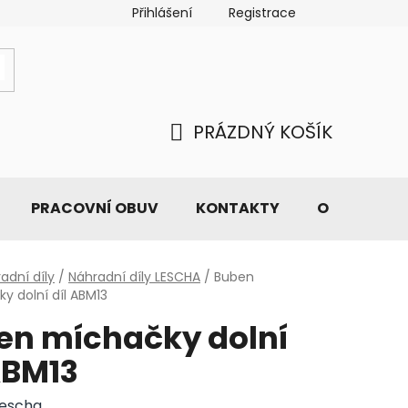
Přihlášení
Registrace
PRÁZDNÝ KOŠÍK
NÁKUPNÍ
KOŠÍK
PRACOVNÍ OBUV
KONTAKTY
O NÁS
adní díly
/
Náhradní díly LESCHA
/
Buben
y dolní díl ABM13
en míchačky dolní
ABM13
Lescha