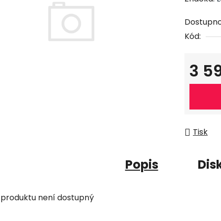
Dostupno
Kód:
3 5
Měrná c
Tisk
Popis
Dis
 produktu není dostupný