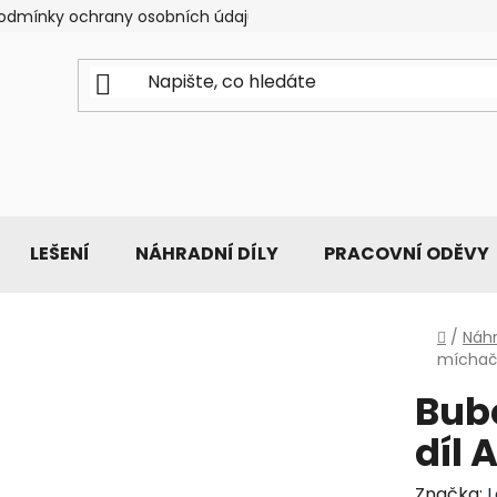
odmínky ochrany osobních údajů
LEŠENÍ
NÁHRADNÍ DÍLY
PRACOVNÍ ODĚVY
Domů
/
Náhr
míchačk
Bub
díl 
Značka: