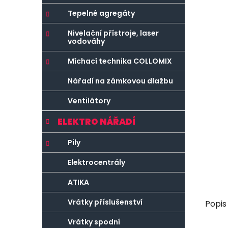
r
o
a
r
Tepelné agregáty
n
i
Nivelační přístroje, laser
e
n
vodováhy
í
Míchací technika COLLOMIX
p
a
Nářadí na zámkovou dlažbu
n
Ventilátory
e
l
ELEKTRO NÁŘADÍ
Pily
Elektrocentrály
ATIKA
Vrátky příslušenství
Popis
Vrátky spodní