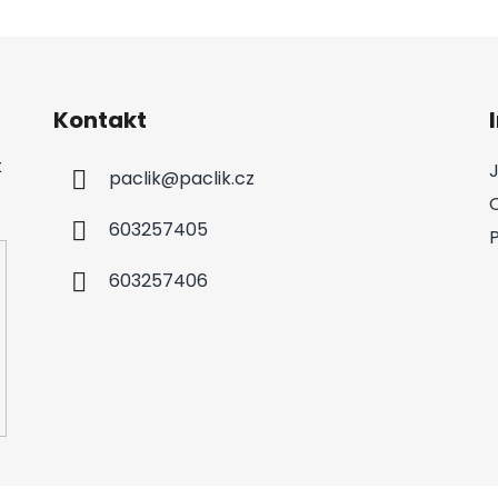
Kontakt
t
paclik
@
paclik.cz
603257405
603257406