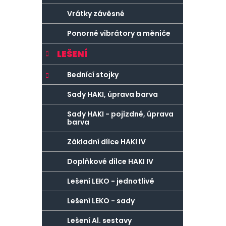
Vrátky závěsné
Ponorné vibrátory a měniče
LEŠENÍ
Bednící stojky
Sady HAKI, úprava barva
Sady HAKI - pojízdné, úprava
barva
Základní dílce HAKI IV
Doplňkové dílce HAKI IV
Lešení LEKO - jednotlivě
Lešení LEKO - sady
Lešení Al. sestavy