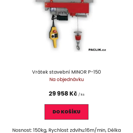
s
u
p
k
r
t
o
ů
d
u
k
t
ů
Vrátek stavební MINOR P-150
Na objednávku
29 958 Kč
/ ks
DO KOŠÍKU
Nosnost: 150kg, Rychlost zdvihu:16m/min, Délka