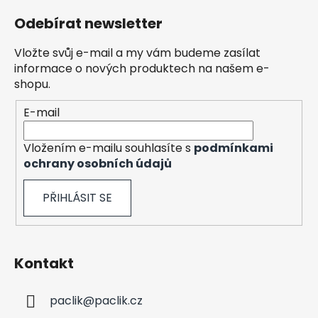
á
á
d
Odebírat newsletter
p
a
a
c
Vložte svůj e-mail a my vám budeme zasílat
t
í
informace o nových produktech na našem e-
í
p
shopu.
r
E-mail
v
k
y
Vložením e-mailu souhlasíte s
podmínkami
v
ochrany osobních údajů
ý
p
PŘIHLÁSIT SE
i
s
u
Kontakt
paclik
@
paclik.cz