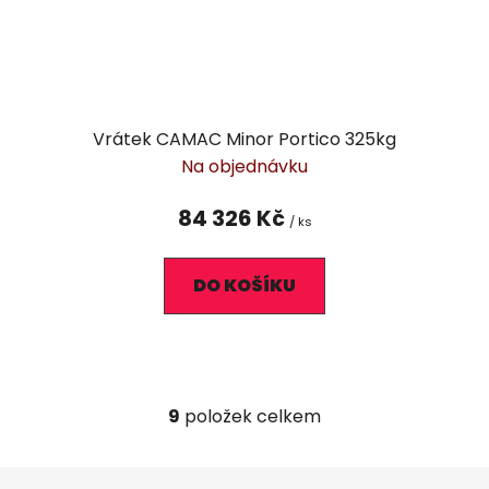
Vrátek CAMAC Minor Portico 325kg
Na objednávku
84 326 Kč
/ ks
DO KOŠÍKU
9
položek celkem
O
v
l
Z