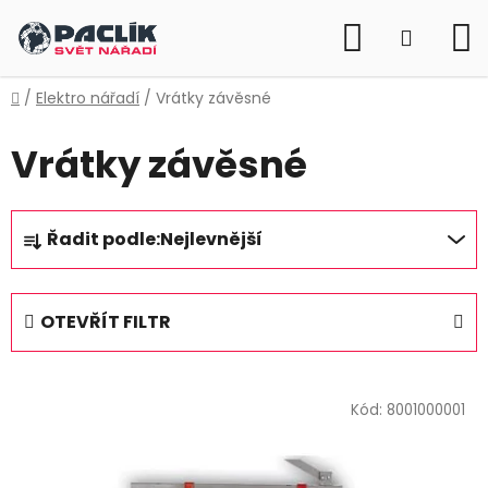
Přejít
Hledat
na
NÁKUP
obsah
KOŠÍK
Domů
/
Elektro nářadí
/
Vrátky závěsné
Vrátky závěsné
Ř
Řadit podle:
Nejlevnější
a
z
e
OTEVŘÍT FILTR
n
í
V
p
ý
Kód:
8001000001
r
p
o
i
d