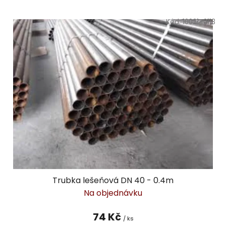
Kód:
1002140113
Trubka lešeňová DN 40 - 0.4m
Na objednávku
74 Kč
/ ks