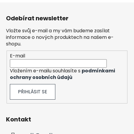
l
Z
á
á
d
Odebírat newsletter
p
a
a
c
Vložte svůj e-mail a my vám budeme zasílat
t
í
informace o nových produktech na našem e-
í
p
shopu.
r
E-mail
v
k
y
Vložením e-mailu souhlasíte s
podmínkami
v
ochrany osobních údajů
ý
p
PŘIHLÁSIT SE
i
s
u
Kontakt