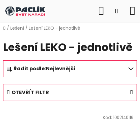
Přejít
Hledat
na
NÁKUP
obsah
KOŠÍK
Domů
/
Lešení
/
Lešení LEKO - jednotlivě
Lešení LEKO - jednotlivě
Ř
Řadit podle:
Nejlevnější
a
z
e
OTEVŘÍT FILTR
n
í
V
p
ý
Kód:
1002140116
r
p
o
i
d