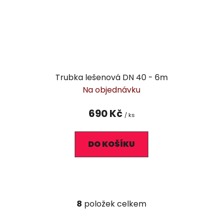
Trubka lešenová DN 40 - 6m
Na objednávku
690 Kč
/ ks
DO KOŠÍKU
8
položek celkem
O
v