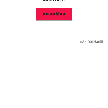
DO KOŠÍKU
Kód:
1002140111