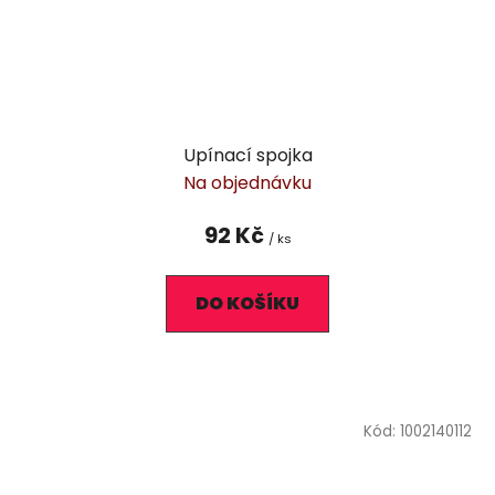
Upínací spojka
Na objednávku
92 Kč
/ ks
DO KOŠÍKU
Kód:
1002140112