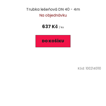
Trubka lešeňová DN 40 - 4m
Na objednávku
637 Kč
/ ks
DO KOŠÍKU
Kód:
1002140110