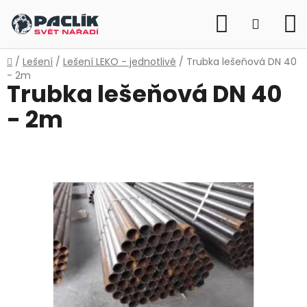
Přejít
Hledat
na
NÁKUP
obsah
KOŠÍK
Domů
/
Lešení
/
Lešení LEKO - jednotlivě
/
Trubka lešeňová DN 40
- 2m
Trubka lešeňová DN 40
- 2m