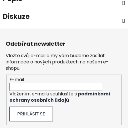
Diskuze
Z
á
Odebírat newsletter
p
a
Vložte svůj e-mail a my vám budeme zasílat
t
informace o nových produktech na našem e-
í
shopu.
E-mail
Vložením e-mailu souhlasíte s
podmínkami
ochrany osobních údajů
PŘIHLÁSIT SE