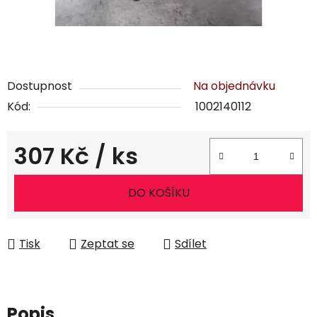
Dostupnost
Na objednávku
Kód:
1002140112
307 Kč
/ ks
Měrná cena:
DO KOŠÍKU
Tisk
Zeptat se
Sdílet
Popis