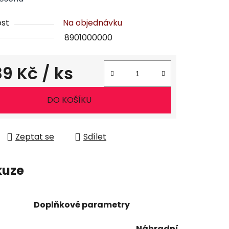
st
Na objednávku
8901000000
89 Kč
/ ks
ena:
DO KOŠÍKU
Zeptat se
Sdílet
kuze
Doplňkové parametry
Náhradní