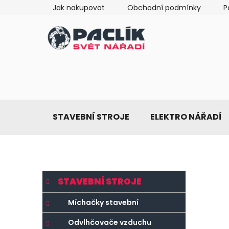
Přejít
Jak nakupovat
Obchodní podmínky
P
na
obsah
STAVEBNÍ STROJE
ELEKTRO NÁŘADÍ
P
K
Přeskočit
STAVEBNÍ STROJE
a
o
kategorie
t
s
Míchačky stavební
e
t
g
Odvlhčovače vzduchu