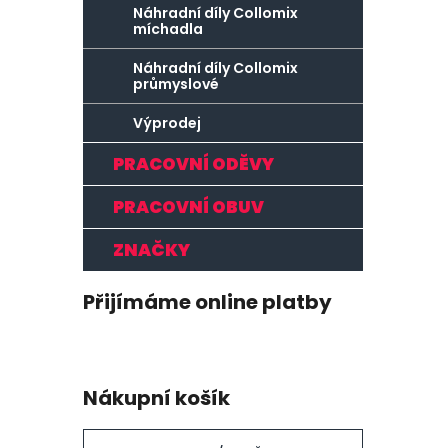
Náhradní díly Collomix
míchadla
Náhradní díly Collomix
průmyslové
Výprodej
PRACOVNÍ ODĚVY
PRACOVNÍ OBUV
ZNAČKY
Přijímáme online platby
Nákupní košík