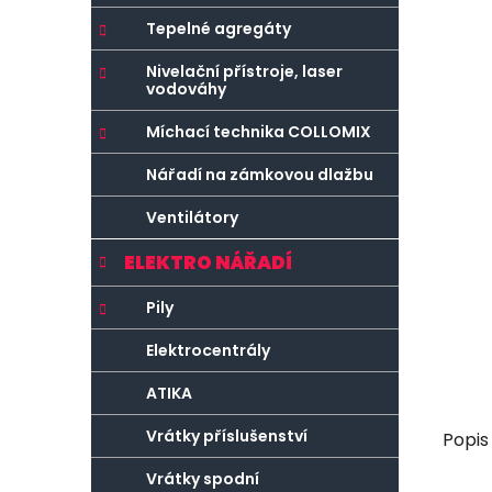
r
o
a
r
Tepelné agregáty
n
i
Nivelační přístroje, laser
e
n
vodováhy
í
Míchací technika COLLOMIX
p
a
Nářadí na zámkovou dlažbu
n
Ventilátory
e
l
ELEKTRO NÁŘADÍ
Pily
Elektrocentrály
ATIKA
Vrátky příslušenství
Popis
Vrátky spodní