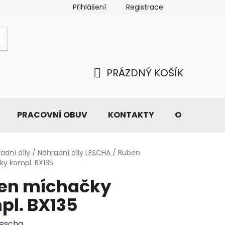
Přihlášení
Registrace
PRÁZDNÝ KOŠÍK
NÁKUPNÍ
KOŠÍK
PRACOVNÍ OBUV
KONTAKTY
O NÁS
adní díly
/
Náhradní díly LESCHA
/
Buben
y kompl. BX135
en míchačky
pl. BX135
Lescha