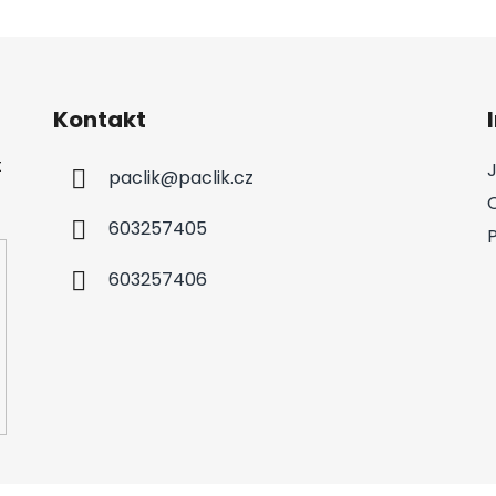
Kontakt
t
paclik
@
paclik.cz
603257405
603257406