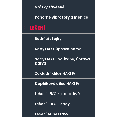
Vrátky závěsné
Ponorné vibrátory a měniče
LEŠENÍ
Bednící stojky
Sady HAKI, úprava barva
Sady HAKI - pojízdné, úprava
barva
Základní dílce HAKI IV
Doplňkové dílce HAKI IV
Lešení LEKO - jednotlivě
Lešení LEKO - sady
Lešení Al. sestavy