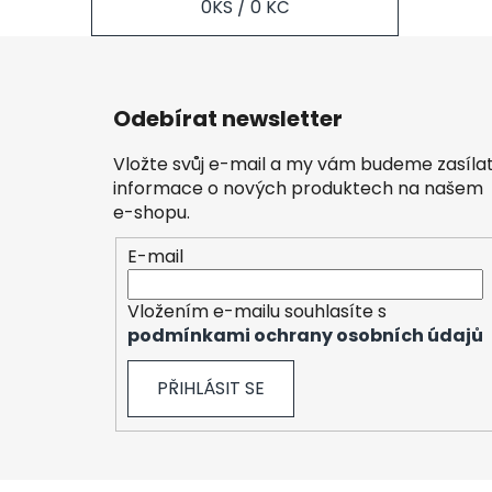
0
KS /
0 KČ
Z
á
Odebírat newsletter
p
a
Vložte svůj e-mail a my vám budeme zasíla
t
informace o nových produktech na našem
í
e-shopu.
E-mail
Vložením e-mailu souhlasíte s
podmínkami ochrany osobních údajů
PŘIHLÁSIT SE