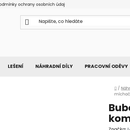
odmínky ochrany osobních údajů
LEŠENÍ
NÁHRADNÍ DÍLY
PRACOVNÍ ODĚVY
Domů
/
Náhr
míchačk
Bub
kom
Značka: