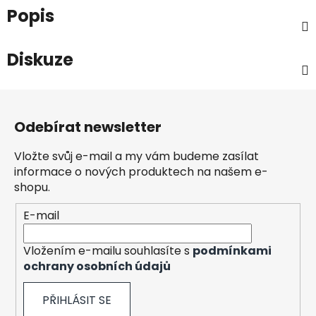
Popis
Diskuze
Z
á
Odebírat newsletter
p
a
Vložte svůj e-mail a my vám budeme zasílat
t
informace o nových produktech na našem e-
í
shopu.
E-mail
Vložením e-mailu souhlasíte s
podmínkami
ochrany osobních údajů
PŘIHLÁSIT SE