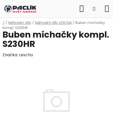
Přejít
Hledat
na
NÁKUP
obsah
KOŠÍK
Domů
/
Náhradní díly
/
Náhradní díly LESCHA
/
Buben míchačky
kompl. S230HR
Buben míchačky kompl.
S230HR
Značka:
Lescha