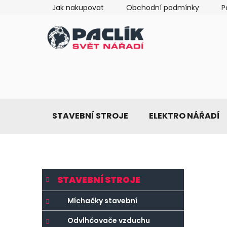
Přejít
Jak nakupovat
Obchodní podmínky
P
na
obsah
STAVEBNÍ STROJE
ELEKTRO NÁŘADÍ
P
K
Přeskočit
STAVEBNÍ STROJE
a
o
kategorie
t
s
Míchačky stavební
e
t
g
Odvlhčovače vzduchu