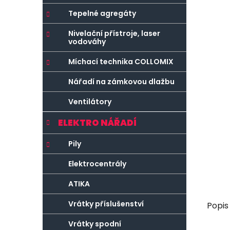
r
o
a
r
Tepelné agregáty
n
i
Nivelační přístroje, laser
e
n
vodováhy
í
Míchací technika COLLOMIX
p
a
Nářadí na zámkovou dlažbu
n
Ventilátory
e
l
ELEKTRO NÁŘADÍ
Pily
Elektrocentrály
ATIKA
Vrátky příslušenství
Popis
Vrátky spodní