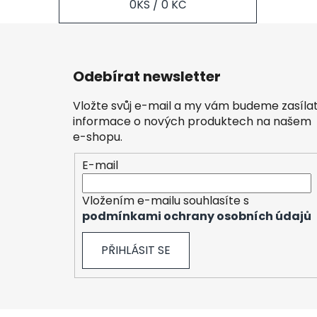
0
KS /
0 KČ
Z
á
Odebírat newsletter
p
a
Vložte svůj e-mail a my vám budeme zasíla
t
informace o nových produktech na našem
í
e-shopu.
E-mail
Vložením e-mailu souhlasíte s
podmínkami ochrany osobních údajů
PŘIHLÁSIT SE