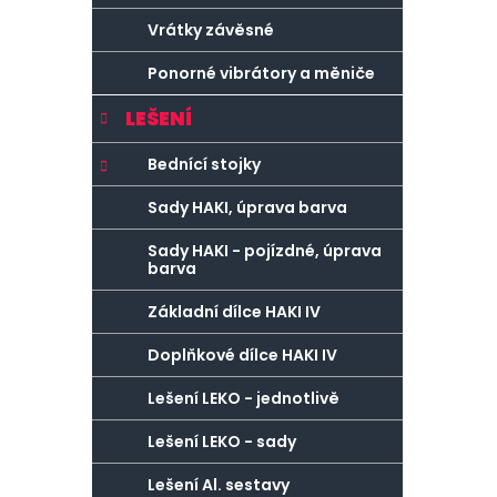
Vrátky závěsné
Ponorné vibrátory a měniče
LEŠENÍ
Bednící stojky
Sady HAKI, úprava barva
Sady HAKI - pojízdné, úprava
barva
Základní dílce HAKI IV
Doplňkové dílce HAKI IV
Lešení LEKO - jednotlivě
Lešení LEKO - sady
Lešení Al. sestavy