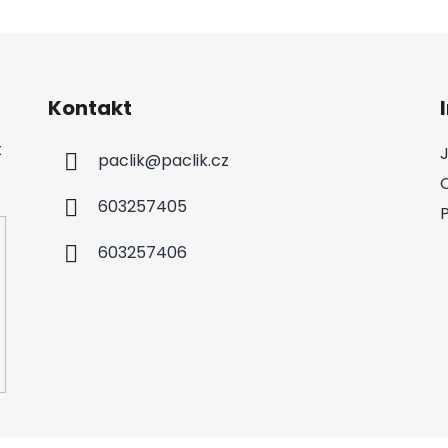
Kontakt
t
paclik
@
paclik.cz
603257405
603257406