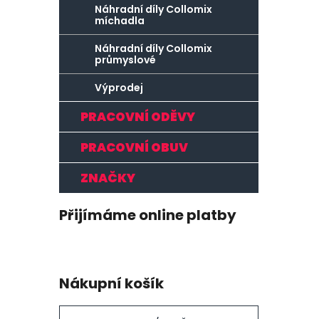
Náhradní díly Collomix
míchadla
Náhradní díly Collomix
průmyslové
Výprodej
PRACOVNÍ ODĚVY
PRACOVNÍ OBUV
ZNAČKY
Přijímáme online platby
Nákupní košík