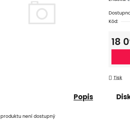
Dostupno
Kód:
18 
Měrná c
Tisk
Popis
Dis
 produktu není dostupný