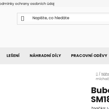
odmínky ochrany osobních údajů
LEŠENÍ
NÁHRADNÍ DÍLY
PRACOVNÍ ODĚVY
Domů
/
Náhr
míchač
Bub
SM1
Značka: