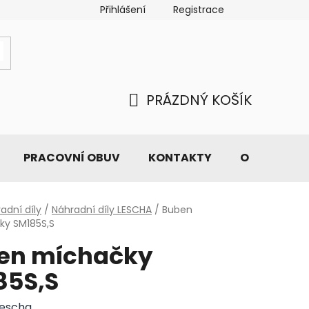
Přihlášení
Registrace
PRÁZDNÝ KOŠÍK
NÁKUPNÍ
KOŠÍK
PRACOVNÍ OBUV
KONTAKTY
O NÁS
adní díly
/
Náhradní díly LESCHA
/
Buben
ky SM185S,S
en míchačky
85S,S
Lescha