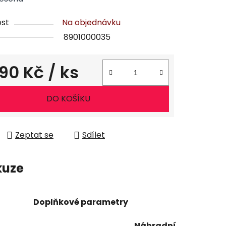
st
Na objednávku
8901000035
090 Kč
/ ks
ena:
DO KOŠÍKU
Zeptat se
Sdílet
kuze
Doplňkové parametry
Náhradní