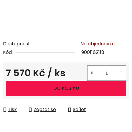
Dostupnost
Na objednávku
Kód:
9001162118
7 570 Kč
/ ks
Měrná cena:
DO KOŠÍKU
Tisk
Zeptat se
Sdílet