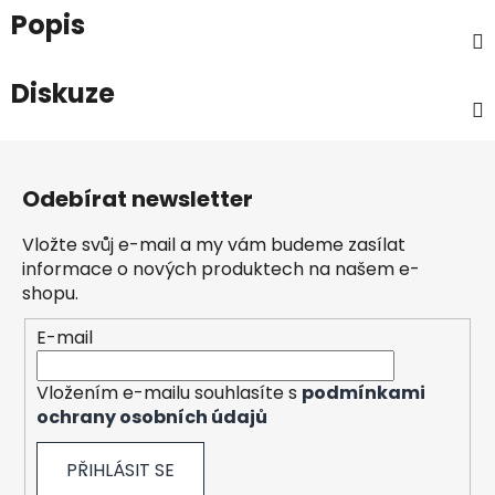
Popis
Diskuze
Z
á
Odebírat newsletter
p
a
Vložte svůj e-mail a my vám budeme zasílat
t
informace o nových produktech na našem e-
í
shopu.
E-mail
Vložením e-mailu souhlasíte s
podmínkami
ochrany osobních údajů
PŘIHLÁSIT SE