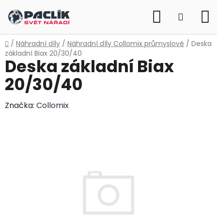
Přejít
Hledat
na
NÁKUP
obsah
KOŠÍK
Domů
/
Náhradní díly
/
Náhradní díly Collomix průmyslové
/
Deska
základní Biax 20/30/40
Deska základní Biax
20/30/40
Značka:
Collomix