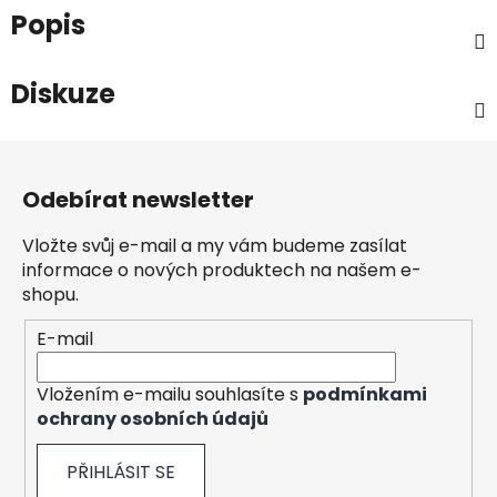
Popis
Diskuze
Z
á
Odebírat newsletter
p
a
Vložte svůj e-mail a my vám budeme zasílat
t
informace o nových produktech na našem e-
í
shopu.
E-mail
Vložením e-mailu souhlasíte s
podmínkami
ochrany osobních údajů
PŘIHLÁSIT SE