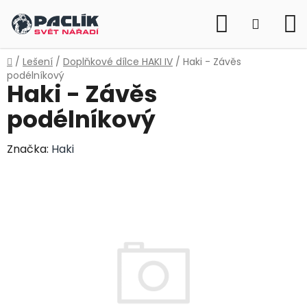
Přejít
Hledat
na
NÁKUP
obsah
KOŠÍK
Domů
/
Lešení
/
Doplňkové dílce HAKI IV
/
Haki - Závěs
podélníkový
Haki - Závěs
podélníkový
Značka:
Haki