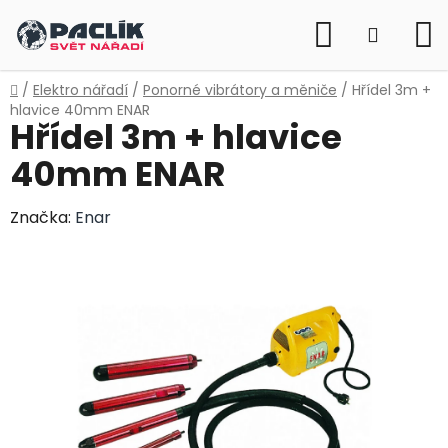
Přejít
Hledat
na
NÁKUP
obsah
KOŠÍK
Domů
/
Elektro nářadí
/
Ponorné vibrátory a měniče
/
Hřídel 3m +
hlavice 40mm ENAR
Hřídel 3m + hlavice
40mm ENAR
Značka:
Enar