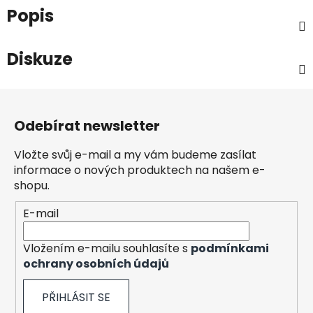
Popis
Diskuze
Z
á
Odebírat newsletter
p
a
Vložte svůj e-mail a my vám budeme zasílat
t
informace o nových produktech na našem e-
í
shopu.
E-mail
Vložením e-mailu souhlasíte s
podmínkami
ochrany osobních údajů
PŘIHLÁSIT SE