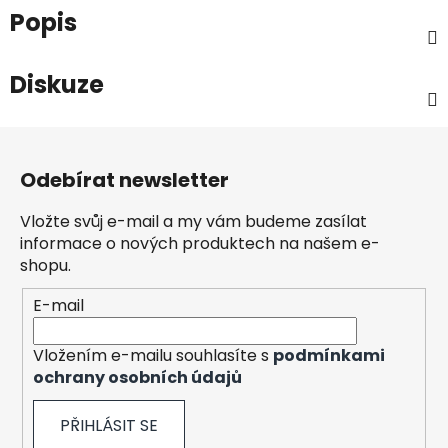
Popis
Diskuze
Z
á
Odebírat newsletter
p
a
Vložte svůj e-mail a my vám budeme zasílat
t
informace o nových produktech na našem e-
í
shopu.
E-mail
Vložením e-mailu souhlasíte s
podmínkami
ochrany osobních údajů
PŘIHLÁSIT SE