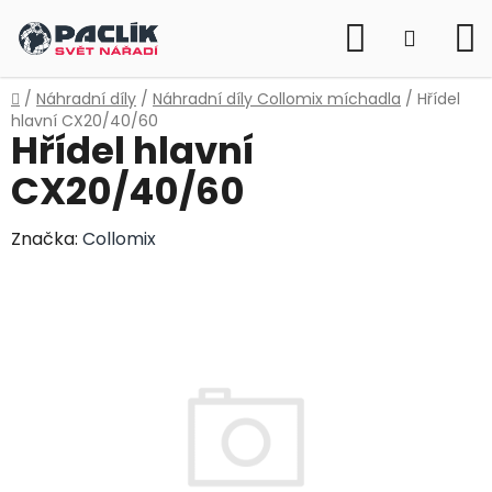
Přejít
Hledat
na
NÁKUP
obsah
KOŠÍK
Domů
/
Náhradní díly
/
Náhradní díly Collomix míchadla
/
Hřídel
hlavní CX20/40/60
Hřídel hlavní
CX20/40/60
Značka:
Collomix