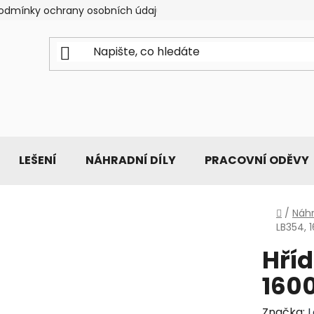
odmínky ochrany osobních údajů
LEŠENÍ
NÁHRADNÍ DÍLY
PRACOVNÍ ODĚVY
Domů
/
Náhr
LB354,
Hříd
160
Značka: