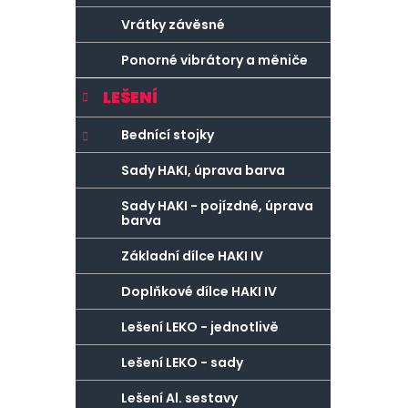
Vrátky závěsné
Ponorné vibrátory a měniče
LEŠENÍ
Bednící stojky
Sady HAKI, úprava barva
Sady HAKI - pojízdné, úprava
barva
Základní dílce HAKI IV
Doplňkové dílce HAKI IV
Lešení LEKO - jednotlivě
Lešení LEKO - sady
Lešení Al. sestavy