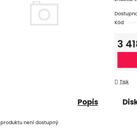
Dostupno
Kód:
3 4
Měrná c
Tisk
Popis
Dis
 produktu není dostupný