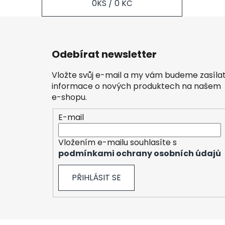
0
KS /
0 KČ
Z
á
Odebírat newsletter
p
a
Vložte svůj e-mail a my vám budeme zasíla
t
informace o nových produktech na našem
í
e-shopu.
E-mail
Vložením e-mailu souhlasíte s
podmínkami ochrany osobních údajů
PŘIHLÁSIT SE