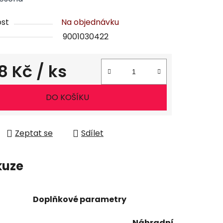
st
Na objednávku
9001030422
18 Kč
/ ks
ena:
DO KOŠÍKU
Zeptat se
Sdílet
kuze
Doplňkové parametry
Náhradní