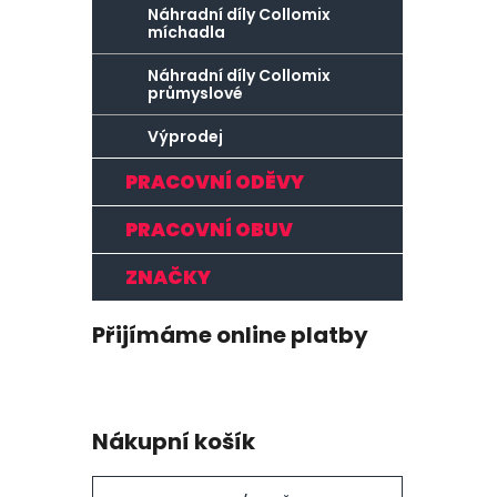
Náhradní díly Collomix
míchadla
Náhradní díly Collomix
průmyslové
Výprodej
PRACOVNÍ ODĚVY
PRACOVNÍ OBUV
ZNAČKY
Přijímáme online platby
Nákupní košík