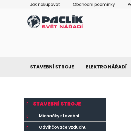
Přejít
Jak nakupovat
Obchodní podmínky
P
na
obsah
STAVEBNÍ STROJE
ELEKTRO NÁŘADÍ
P
K
Přeskočit
STAVEBNÍ STROJE
a
o
kategorie
t
s
Míchačky stavební
e
t
g
Odvlhčovače vzduchu