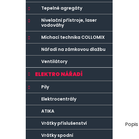
r
o
a
r
Tepelné agregáty
n
i
Nivelační přístroje, laser
e
n
vodováhy
í
Míchací technika COLLOMIX
p
a
Nářadí na zámkovou dlažbu
n
Ventilátory
e
l
ELEKTRO NÁŘADÍ
Pily
Elektrocentrály
ATIKA
Vrátky příslušenství
Popis
Vrátky spodní