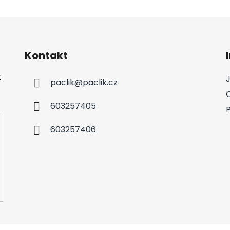
Kontakt
t
paclik
@
paclik.cz
603257405
603257406