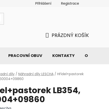
Přihlášení
Registrace
PRÁZDNÝ KOŠÍK
NÁKUPNÍ
KOŠÍK
PRACOVNÍ OBUV
KONTAKTY
O NÁS
adní díly
/
Náhradní díly LESCHA
/
Hřídel+pastorek
 160004+09860
el+pastorek LB354,
004+09860
Lescha