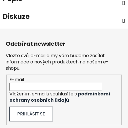
Diskuze
Z
á
Odebírat newsletter
p
a
Vložte svůj e-mail a my vám budeme zasílat
t
informace o nových produktech na našem e-
í
shopu.
E-mail
Vložením e-mailu souhlasíte s
podmínkami
ochrany osobních údajů
PŘIHLÁSIT SE