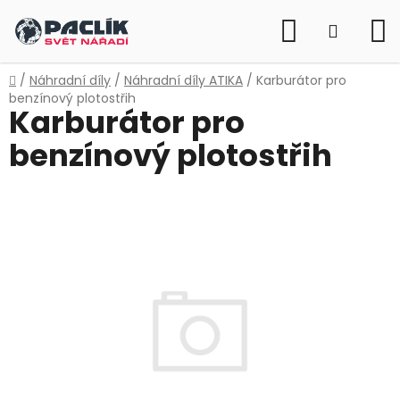
Přejít
Hledat
na
NÁKUP
obsah
KOŠÍK
Domů
/
Náhradní díly
/
Náhradní díly ATIKA
/
Karburátor pro
benzínový plotostřih
Karburátor pro
benzínový plotostřih