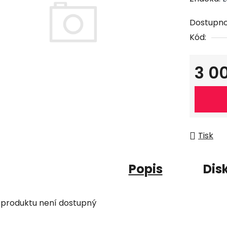
Dostupno
Kód:
3 0
Měrná c
Tisk
Popis
Dis
 produktu není dostupný