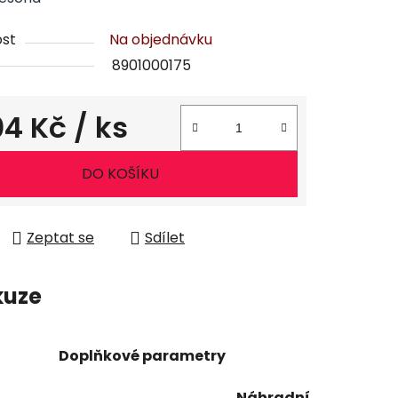
st
Na objednávku
8901000175
04 Kč
/ ks
ena:
DO KOŠÍKU
Zeptat se
Sdílet
kuze
Doplňkové parametry
Náhradní