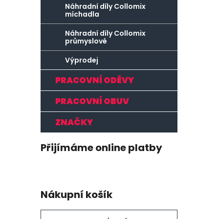
Náhradní díly Collomix
míchadla
Náhradní díly Collomix
průmyslové
Výprodej
PRACOVNÍ ODĚVY
PRACOVNÍ OBUV
ZNAČKY
Přijímáme online platby
Nákupní košík