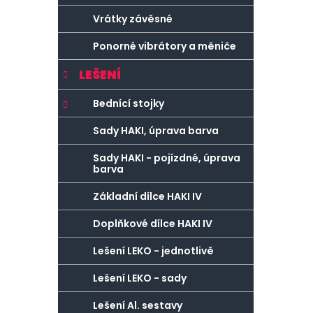
Vrátky závěsné
Ponorné vibrátory a měniče
LEŠENÍ
Bednící stojky
Sady HAKI, úprava barva
Sady HAKI - pojízdné, úprava
barva
Základní dílce HAKI IV
Doplňkové dílce HAKI IV
Lešení LEKO - jednotlivě
Lešení LEKO - sady
Lešení Al. sestavy