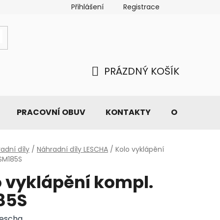
Přihlášení
Registrace
PRÁZDNÝ KOŠÍK
NÁKUPNÍ
KOŠÍK
PRACOVNÍ OBUV
KONTAKTY
O NÁS
adní díly
/
Náhradní díly LESCHA
/
Kolo vyklápění
SM185S
 vyklápění kompl.
85S
Lescha