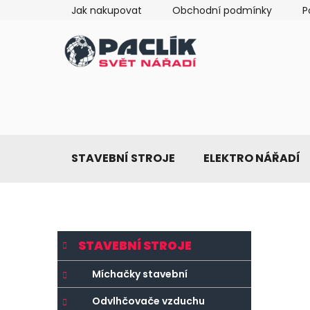
Přejít
Jak nakupovat
Obchodní podmínky
P
na
obsah
STAVEBNÍ STROJE
ELEKTRO NÁŘADÍ
P
K
Přeskočit
STAVEBNÍ STROJE
a
o
kategorie
t
s
Míchačky stavební
e
t
g
Odvlhčovače vzduchu