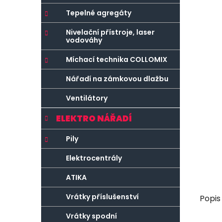
r
o
a
r
Tepelné agregáty
n
i
Nivelační přístroje, laser
e
n
vodováhy
í
Míchací technika COLLOMIX
p
a
Nářadí na zámkovou dlažbu
n
Ventilátory
e
l
ELEKTRO NÁŘADÍ
Pily
Elektrocentrály
ATIKA
Vrátky příslušenství
Popis
Vrátky spodní