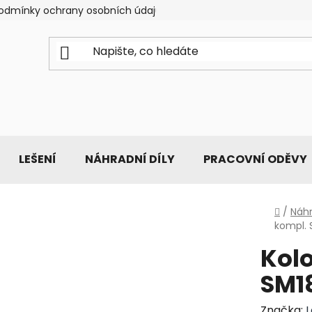
odmínky ochrany osobních údajů
LEŠENÍ
NÁHRADNÍ DÍLY
PRACOVNÍ ODĚVY
Domů
/
Náhr
kompl. 
Kolo
SM1
Značka: