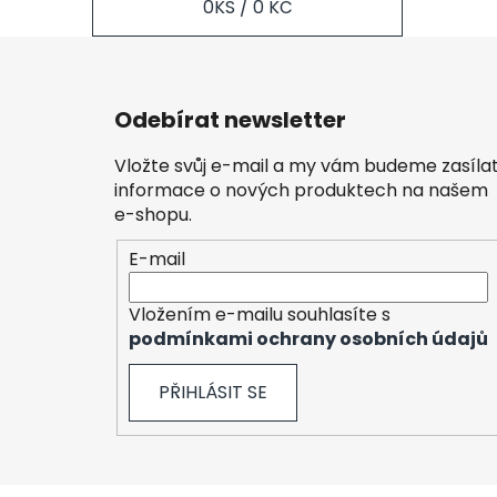
0
KS /
0 KČ
Z
á
Odebírat newsletter
p
a
Vložte svůj e-mail a my vám budeme zasíla
t
informace o nových produktech na našem
í
e-shopu.
E-mail
Vložením e-mailu souhlasíte s
podmínkami ochrany osobních údajů
PŘIHLÁSIT SE