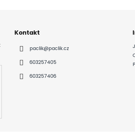
Kontakt
t
paclik
@
paclik.cz
603257405
603257406