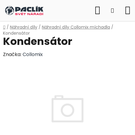
Přejít
Hledat
na
NÁKUP
obsah
KOŠÍK
Domů
/
Náhradní díly
/
Náhradní díly Collomix míchadla
/
Kondensátor
Kondensátor
Značka:
Collomix