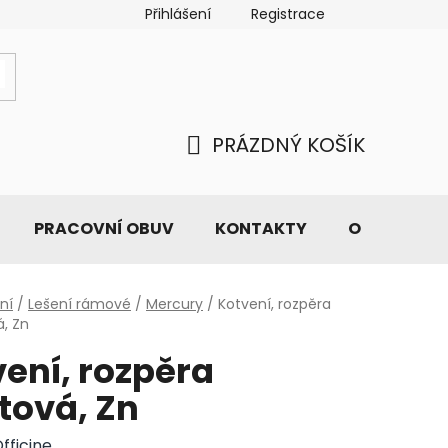
Přihlášení
Registrace
PRÁZDNÝ KOŠÍK
NÁKUPNÍ
KOŠÍK
PRACOVNÍ OBUV
KONTAKTY
O NÁS
ní
/
Lešení rámové
/
Mercury
/
Kotvení, rozpěra
á, Zn
ení, rozpěra
tová, Zn
fficine