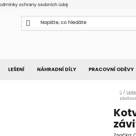
odmínky ochrany osobních údajů
LEŠENÍ
NÁHRADNÍ DÍLY
PRACOVNÍ ODĚVY
Domů
/
Leše
závitov
Kotv
závi
Značka:
O