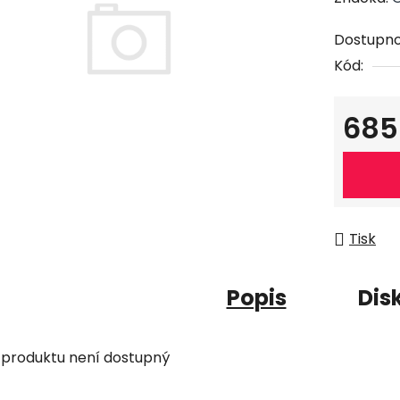
Dostupno
Kód:
685
Měrná c
Tisk
Popis
Dis
 produktu není dostupný