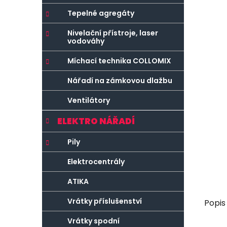
r
o
a
r
Tepelné agregáty
n
i
Nivelační přístroje, laser
e
n
vodováhy
í
Míchací technika COLLOMIX
p
a
Nářadí na zámkovou dlažbu
n
Ventilátory
e
l
ELEKTRO NÁŘADÍ
Pily
Elektrocentrály
ATIKA
Vrátky příslušenství
Popis
Vrátky spodní