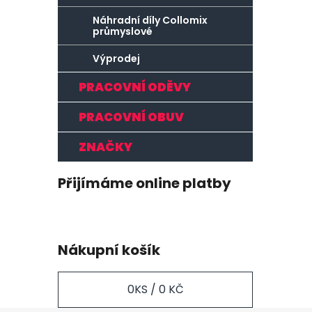
Náhradní díly Collomix
průmyslové
Výprodej
PRACOVNÍ ODĚVY
PRACOVNÍ OBUV
ZNAČKY
Přijímáme online platby
Nákupní košík
0
KS /
0 KČ