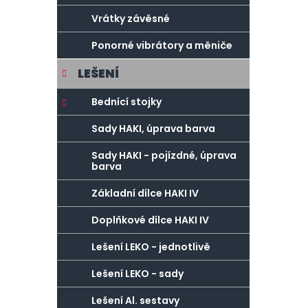
Vrátky závěsné
Ponorné vibrátory a měniče
LEŠENÍ
Bednící stojky
Sady HAKI, úprava barva
Sady HAKI - pojízdné, úprava
barva
Základní dílce HAKI IV
Doplňkové dílce HAKI IV
Lešení LEKO - jednotlivě
Lešení LEKO - sady
Lešení Al. sestavy