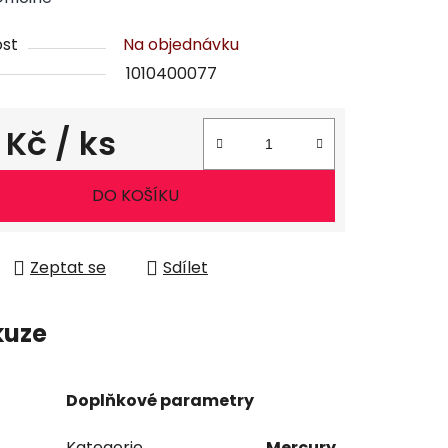
st
Na objednávku
1010400077
 Kč
/ ks
ena:
DO KOŠÍKU
Zeptat se
Sdílet
kuze
Doplňkové parametry
Kategorie
Mercury