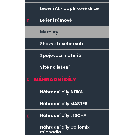
Lešení Al.- doplňkové dílce
Lešení rámové
Mercury
Shozy stavební suti
Spojovací materiál
Sítě na lešení
NÁHRADNÍ DÍLY
Náhradní díly ATIKA
Náhradní díly MASTER
Náhradní díly LESCHA
Náhradní díly Collomix
míchadla