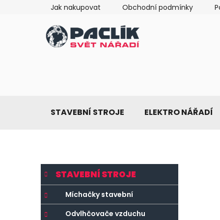
Přejít
Jak nakupovat
Obchodní podmínky
P
na
obsah
STAVEBNÍ STROJE
ELEKTRO NÁŘADÍ
P
K
Přeskočit
STAVEBNÍ STROJE
a
o
kategorie
t
s
Míchačky stavební
e
t
g
Odvlhčovače vzduchu