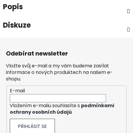
Popis
Diskuze
Z
á
Odebírat newsletter
p
a
Vložte svůj e-mail a my vám budeme zasílat
t
informace o nových produktech na našem e-
í
shopu.
E-mail
Vložením e-mailu souhlasíte s
podmínkami
ochrany osobních údajů
PŘIHLÁSIT SE