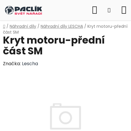
Přejít
Hledat
na
NÁKUP
obsah
KOŠÍK
Domů
/
Náhradní díly
/
Náhradní díly LESCHA
/
Kryt motoru-přední
část SM
Kryt motoru-přední
část SM
Značka:
Lescha