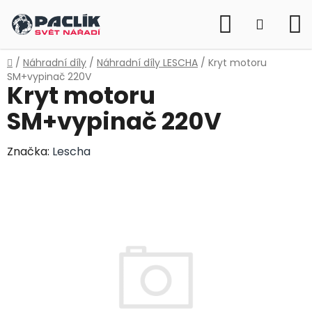
Přejít
Hledat
na
NÁKUP
obsah
KOŠÍK
Domů
/
Náhradní díly
/
Náhradní díly LESCHA
/
Kryt motoru
SM+vypinač 220V
Kryt motoru
SM+vypinač 220V
Značka:
Lescha