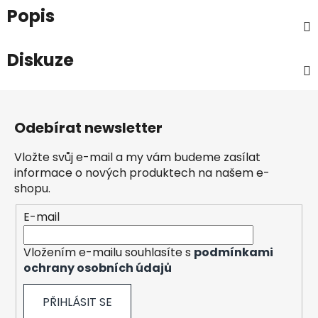
Popis
Diskuze
Z
á
Odebírat newsletter
p
a
Vložte svůj e-mail a my vám budeme zasílat
t
informace o nových produktech na našem e-
í
shopu.
E-mail
Vložením e-mailu souhlasíte s
podmínkami
ochrany osobních údajů
PŘIHLÁSIT SE