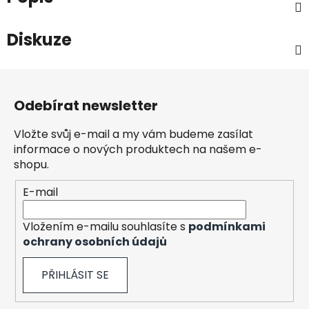
Diskuze
Z
á
Odebírat newsletter
p
a
Vložte svůj e-mail a my vám budeme zasílat
t
informace o nových produktech na našem e-
í
shopu.
E-mail
Vložením e-mailu souhlasíte s
podmínkami
ochrany osobních údajů
PŘIHLÁSIT SE