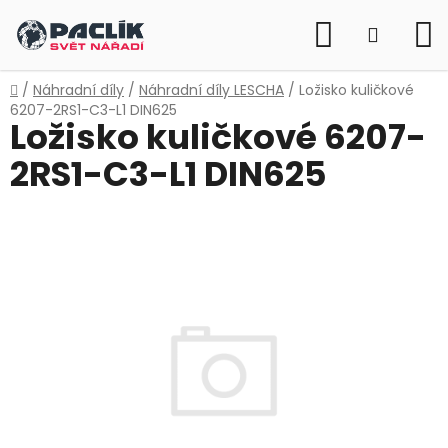
Přejít
Hledat
na
NÁKUP
obsah
KOŠÍK
Domů
/
Náhradní díly
/
Náhradní díly LESCHA
/
Ložisko kuličkové
6207-2RS1-C3-L1 DIN625
Ložisko kuličkové 6207-
2RS1-C3-L1 DIN625