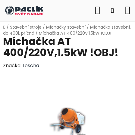
Přejít
Hledat
na
NÁKUP
obsah
KOŠÍK
Domů
/
Stavební stroje
/
Míchačky stavební
/
Míchačka stavební,
do 400l, příčná
/
Míchačka AT 400/220V,1.5kW !OBJ!
Míchačka AT
400/220V,1.5kW !OBJ!
Značka:
Lescha