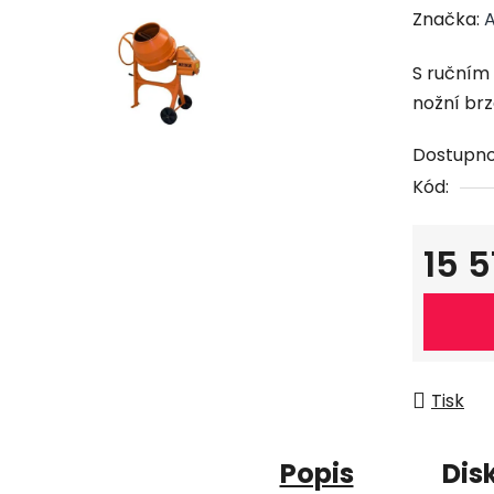
Značka:
A
S ručním 
nožní br
Dostupno
Kód:
15 
Měrná c
Tisk
Popis
Dis