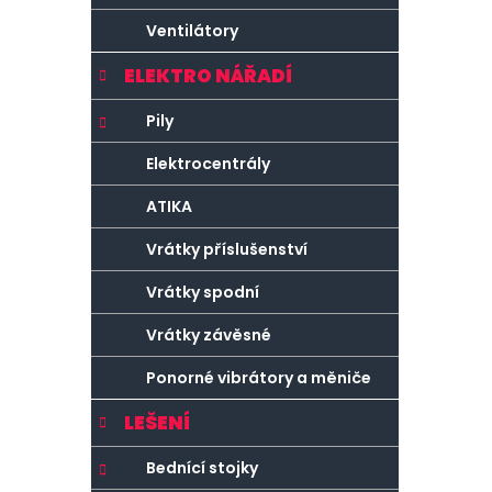
Ventilátory
ELEKTRO NÁŘADÍ
Pily
Elektrocentrály
ATIKA
Vrátky příslušenství
Vrátky spodní
Vrátky závěsné
Ponorné vibrátory a měniče
LEŠENÍ
Bednící stojky