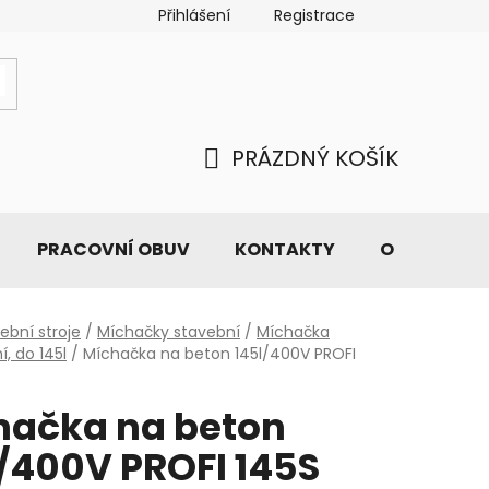
Přihlášení
Registrace
PRÁZDNÝ KOŠÍK
NÁKUPNÍ
KOŠÍK
PRACOVNÍ OBUV
KONTAKTY
O NÁS
ební stroje
/
Míchačky stavební
/
Míchačka
í, do 145l
/
Míchačka na beton 145l/400V PROFI
hačka na beton
/400V PROFI 145S