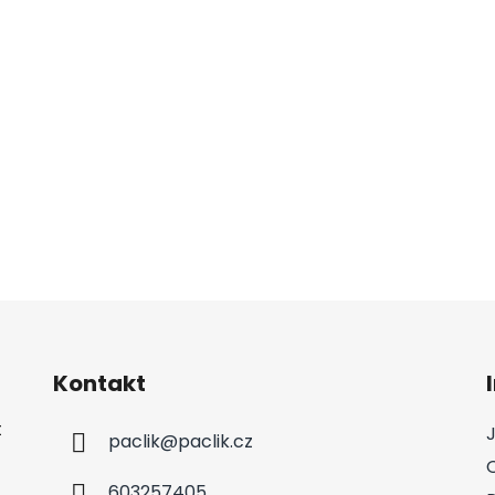
Kontakt
t
paclik
@
paclik.cz
603257405