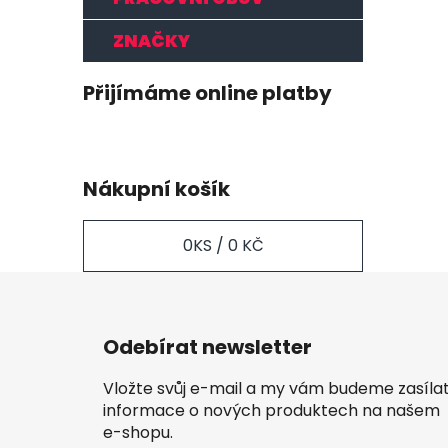
ZNAČKY
Přijímáme online platby
Nákupní košík
0
KS /
0 KČ
Z
á
Odebírat newsletter
p
a
Vložte svůj e-mail a my vám budeme zasíla
t
informace o nových produktech na našem
í
e-shopu.