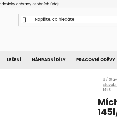
odmínky ochrany osobních údajů
LEŠENÍ
NÁHRADNÍ DÍLY
PRACOVNÍ ODĚVY
Domů
/
Stav
stavebn
145S
Míc
145l