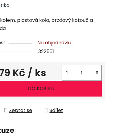
tika
kolem, plastová kola, brzdový kotouč a
zda
st
Na objednávku
322501
579 Kč
/ ks
ena:
DO KOŠÍKU
Zeptat se
Sdílet
kuze