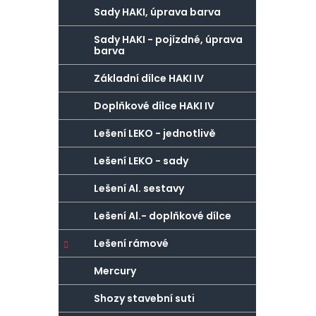
Sady HAKI, úprava barva
Sady HAKI - pojízdné, úprava
barva
Základní dílce HAKI IV
Doplňkové dílce HAKI IV
Lešení LEKO - jednotlivě
Lešení LEKO - sady
Lešení Al. sestavy
Lešení Al.- doplňkové dílce
Lešení rámové
Mercury
Shozy stavební suti