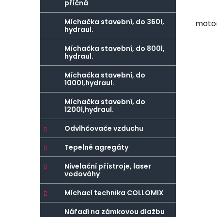
příčná
Míchačka stavební, do 360l,
motor
hydraul.
Míchačka stavební, do 800l,
hydraul.
Míchačka stavební, do
1000l,hydraul.
Míchačka stavební, do
1200l,hydraul.
Odvlhčovače vzduchu
Tepelné agregáty
Nivelační přístroje, laser
vodováhy
Míchací technika COLLOMIX
Nářadí na zámkovou dlažbu