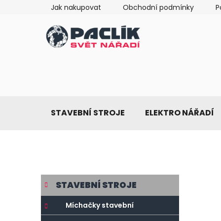
Přejít
Jak nakupovat
Obchodní podmínky
P
na
obsah
STAVEBNÍ STROJE
ELEKTRO NÁŘADÍ
P
K
Přeskočit
STAVEBNÍ STROJE
a
o
kategorie
t
s
Míchačky stavební
e
t