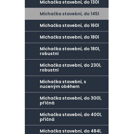
g
Míchačka stavební, do 130l
r
o
a
r
Míchačka stavební, do 145l
n
i
Míchačka stavební, do 160l
e
n
í
Míchačka stavební, do 180l
p
Míchačka stavební, do 180l,
a
robustní
n
Míchačka stavební, do 230l,
e
robustní
l
Míchačka stavební, s
nuceným oběhem
Míchačka stavební, do 300l,
příčná
Míchačka stavební, do 400l,
příčná
Míchačka stavební, do 484l,