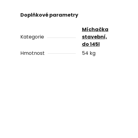
Doplňkové parametry
Míchačka
Kategorie
stavební,
do 145l
Hmotnost
54 kg