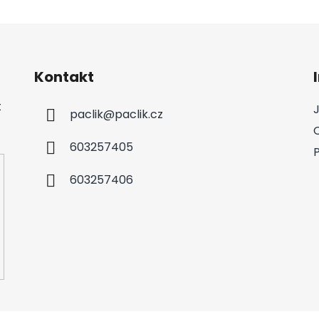
Kontakt
t
paclik
@
paclik.cz
603257405
603257406