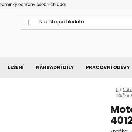
odmínky ochrany osobních údajů
LEŠENÍ
NÁHRADNÍ DÍLY
PRACOVNÍ ODĚVY
Domů
/
Náhr
185/38
Mot
401
Značka: