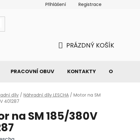
Přihlášení
Registrace
PRÁZDNÝ KOŠÍK
NÁKUPNÍ
KOŠÍK
PRACOVNÍ OBUV
KONTAKTY
O NÁS
adní díly
/
Náhradní díly LESCHA
/
Motor na SM
0V 401287
or na SM 185/380V
287
Lescha