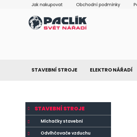
Přejít
Jak nakupovat
Obchodní podmínky
P
na
obsah
STAVEBNÍ STROJE
ELEKTRO NÁŘADÍ
P
K
Přeskočit
STAVEBNÍ STROJE
a
o
kategorie
t
s
Míchačky stavební
e
t
g
Odvlhčovače vzduchu