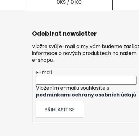
0
KS /
0 KČ
Z
á
Odebírat newsletter
p
a
Vložte svůj e-mail a my vám budeme zasíla
t
informace o nových produktech na našem
í
e-shopu.
E-mail
Vložením e-mailu souhlasíte s
podmínkami ochrany osobních údajů
PŘIHLÁSIT SE