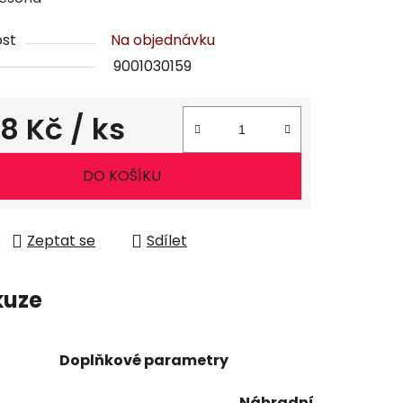
st
Na objednávku
9001030159
58 Kč
/ ks
ena:
DO KOŠÍKU
Zeptat se
Sdílet
kuze
Doplňkové parametry
Náhradní