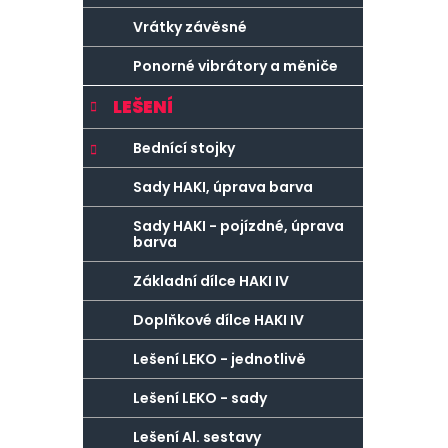
Vrátky závěsné
Ponorné vibrátory a měniče
LEŠENÍ
Bednící stojky
Sady HAKI, úprava barva
Sady HAKI - pojízdné, úprava
barva
Základní dílce HAKI IV
Doplňkové dílce HAKI IV
Lešení LEKO - jednotlivě
Lešení LEKO - sady
Lešení Al. sestavy