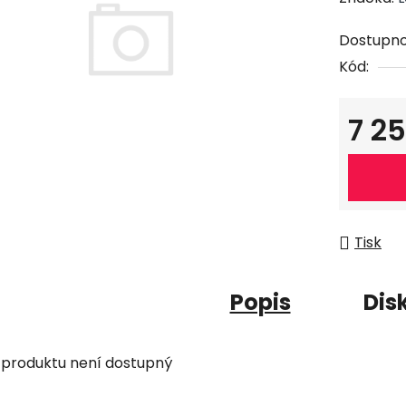
Dostupno
Kód:
7 2
Měrná c
Tisk
Popis
Dis
 produktu není dostupný