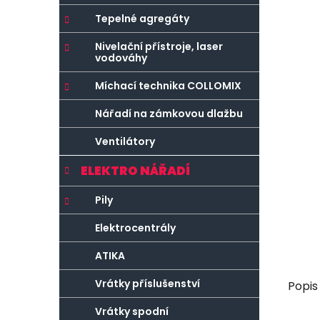
r
o
a
r
Tepelné agregáty
n
i
Nivelační přístroje, laser
e
n
vodováhy
í
Míchací technika COLLOMIX
p
a
Nářadí na zámkovou dlažbu
n
Ventilátory
e
l
ELEKTRO NÁŘADÍ
Pily
Elektrocentrály
ATIKA
Vrátky příslušenství
Popis
Vrátky spodní