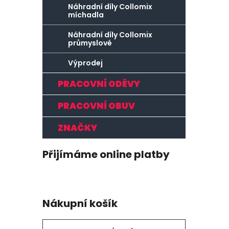
Náhradní díly Collomix
míchadla
Náhradní díly Collomix
průmyslové
Výprodej
PRACOVNÍ ODĚVY
PRACOVNÍ OBUV
ZNAČKY
Přijímáme online platby
Nákupní košík