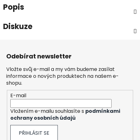
Popis
Diskuze
Z
á
Odebírat newsletter
p
a
Vložte svůj e-mail a my vám budeme zasílat
t
informace o nových produktech na našem e-
í
shopu.
E-mail
Vložením e-mailu souhlasíte s
podmínkami
ochrany osobních údajů
PŘIHLÁSIT SE