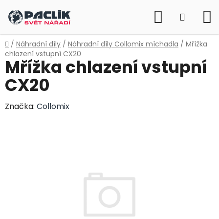
Přejít
Hledat
na
NÁKUP
obsah
KOŠÍK
Domů
/
Náhradní díly
/
Náhradní díly Collomix míchadla
/
Mřížka
chlazení vstupní CX20
Mřížka chlazení vstupní
CX20
Značka:
Collomix