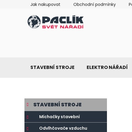
Přejít
Jak nakupovat
Obchodní podmínky
P
na
obsah
STAVEBNÍ STROJE
ELEKTRO NÁŘADÍ
P
K
Přeskočit
STAVEBNÍ STROJE
a
o
kategorie
t
s
Míchačky stavební
e
t
g
Odvlhčovače vzduchu