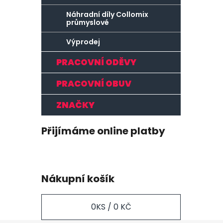
Náhradní díly Collomix
průmyslové
Výprodej
PRACOVNÍ ODĚVY
PRACOVNÍ OBUV
ZNAČKY
Přijímáme online platby
Nákupní košík
0
KS /
0 KČ