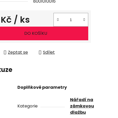
8001010016
 Kč
/ ks
ena:
DO KOŠÍKU
Zeptat se
Sdílet
kuze
Doplňkové parametry
Nářadí na
Kategorie
zámkovou
dlažbu