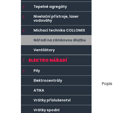
r
o
a
r
Tepelné agregáty
n
i
Nivelační přístroje, laser
e
n
vodováhy
í
Míchací technika COLLOMIX
p
a
Nářadí na zámkovou dlažbu
n
Ventilátory
e
l
ELEKTRO NÁŘADÍ
Pily
Elektrocentrály
Popis
ATIKA
Vrátky příslušenství
Vrátky spodní