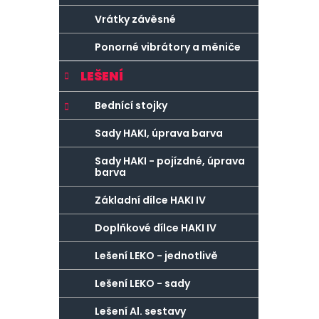
Vrátky závěsné
Ponorné vibrátory a měniče
LEŠENÍ
Bednící stojky
Sady HAKI, úprava barva
Sady HAKI - pojízdné, úprava
barva
Základní dílce HAKI IV
Doplňkové dílce HAKI IV
Lešení LEKO - jednotlivě
Lešení LEKO - sady
Lešení Al. sestavy