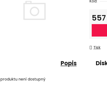
Kód:
557
Měrná c
Tisk
Popis
Dis
 produktu není dostupný