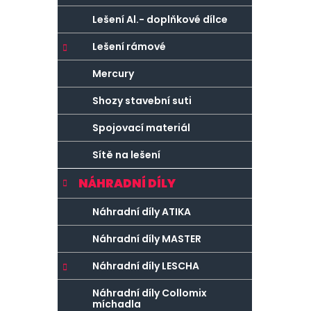
Lešení Al.- doplňkové dílce
Lešení rámové
Mercury
Shozy stavební suti
Spojovací materiál
Sítě na lešení
NÁHRADNÍ DÍLY
Náhradní díly ATIKA
Náhradní díly MASTER
Náhradní díly LESCHA
Náhradní díly Collomix
míchadla