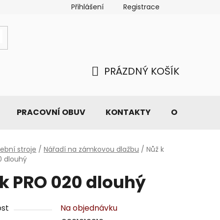
Přihlášení
Registrace
PRÁZDNÝ KOŠÍK
NÁKUPNÍ
KOŠÍK
PRACOVNÍ OBUV
KONTAKTY
O NÁS
ební stroje
/
Nářadí na zámkovou dlažbu
/
Nůž k
0 dlouhý
 k PRO 020 dlouhý
st
Na objednávku