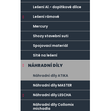
Lešení Al.- doplňkové dílce
Lešení rámové
Mercury
Shozy stavební suti
Spojovací materiál
Sítě na lešení
NÁHRADNÍ DÍLY
Náhradní díly ATIKA
Náhradní díly MASTER
Náhradní díly LESCHA
Náhradní díly Collomix
míchadla