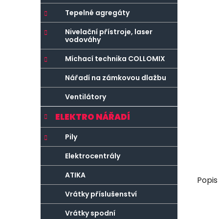
r
o
a
r
Tepelné agregáty
n
i
Nivelační přístroje, laser
e
n
vodováhy
í
Míchací technika COLLOMIX
p
a
Nářadí na zámkovou dlažbu
n
Ventilátory
e
l
ELEKTRO NÁŘADÍ
Pily
Elektrocentrály
ATIKA
Popis
Vrátky příslušenství
Vrátky spodní