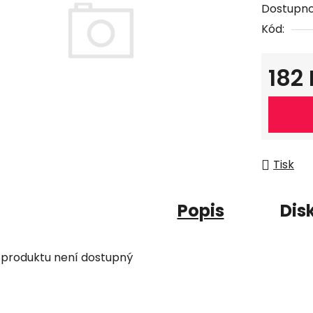
Dostupno
Kód:
182
Měrná c
Tisk
Popis
Dis
 produktu není dostupný