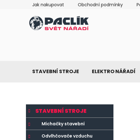
Přejít
Jak nakupovat
Obchodní podmínky
P
na
obsah
STAVEBNÍ STROJE
ELEKTRO NÁŘADÍ
P
K
Přeskočit
STAVEBNÍ STROJE
a
o
kategorie
t
s
Míchačky stavební
e
t
g
Odvlhčovače vzduchu