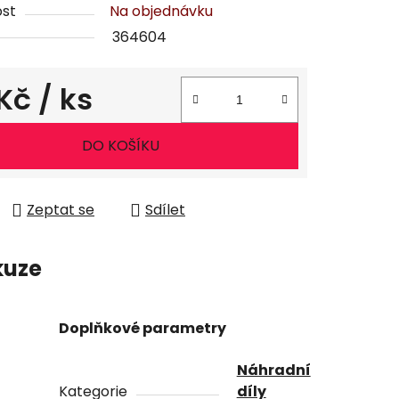
st
Na objednávku
364604
 Kč
/ ks
ena:
DO KOŠÍKU
Zeptat se
Sdílet
kuze
Doplňkové parametry
Náhradní
Kategorie
díly