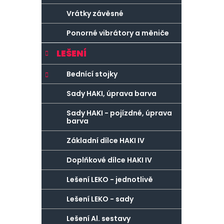
Vrátky závěsné
Ponorné vibrátory a měniče
LEŠENÍ
Bednící stojky
Sady HAKI, úprava barva
Sady HAKI - pojízdné, úprava
barva
Základní dílce HAKI IV
Doplňkové dílce HAKI IV
Lešení LEKO - jednotlivě
Lešení LEKO - sady
Lešení Al. sestavy