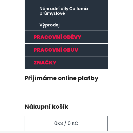
Náhradní díly Collomix
průmyslové
Výprodej
PRACOVNÍ ODĚVY
PRACOVNÍ OBUV
ZNAČKY
Přijímáme online platby
Nákupní košík
0
KS /
0 KČ