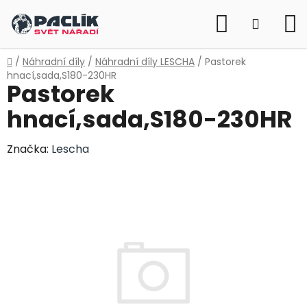
Přejít
Hledat
na
NÁKUP
obsah
KOŠÍK
Domů
/
Náhradní díly
/
Náhradní díly LESCHA
/
Pastorek
hnací,sada,S180-230HR
Pastorek
hnací,sada,S180-230HR
Značka:
Lescha