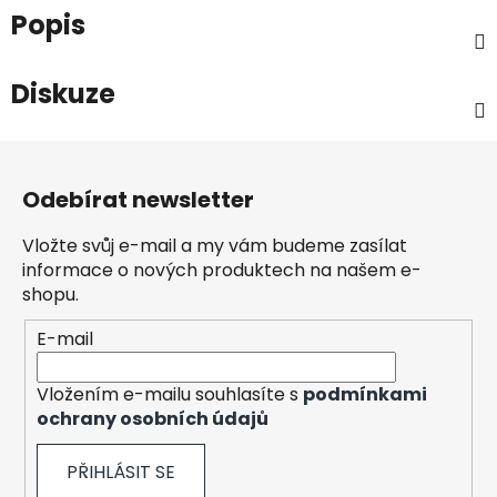
Popis
Diskuze
Z
á
Odebírat newsletter
p
a
Vložte svůj e-mail a my vám budeme zasílat
t
informace o nových produktech na našem e-
í
shopu.
E-mail
Vložením e-mailu souhlasíte s
podmínkami
ochrany osobních údajů
PŘIHLÁSIT SE