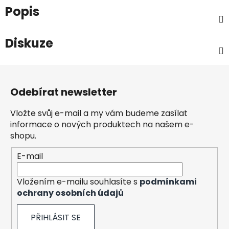
Popis
Diskuze
Z
á
Odebírat newsletter
p
a
Vložte svůj e-mail a my vám budeme zasílat
t
informace o nových produktech na našem e-
í
shopu.
E-mail
Vložením e-mailu souhlasíte s
podmínkami
ochrany osobních údajů
PŘIHLÁSIT SE