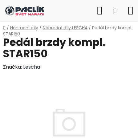
Přejít
Hledat
na
NÁKUP
obsah
KOŠÍK
Domů
/
Náhradní díly
/
Náhradní díly LESCHA
/
Pedál brzdy kompl.
STAR150
Pedál brzdy kompl.
STAR150
Značka:
Lescha