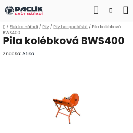
Přejít
Hledat
na
NÁKUP
obsah
KOŠÍK
Domů
/
Elektro nářadí
/
Pily
/
Pily hospodářské
/
Pila kolébková
BWS400
Pila kolébková BWS400
Značka:
Atika