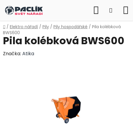
Přejít
Hledat
na
NÁKUP
obsah
KOŠÍK
Domů
/
Elektro nářadí
/
Pily
/
Pily hospodářské
/
Pila kolébková
BWS600
Pila kolébková BWS600
Značka:
Atika