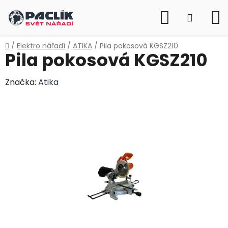
Přejít
Hledat
na
NÁKUP
obsah
KOŠÍK
Domů
/
Elektro nářadí
/
ATIKA
/
Pila pokosová KGSZ210
Pila pokosová KGSZ210
Značka:
Atika