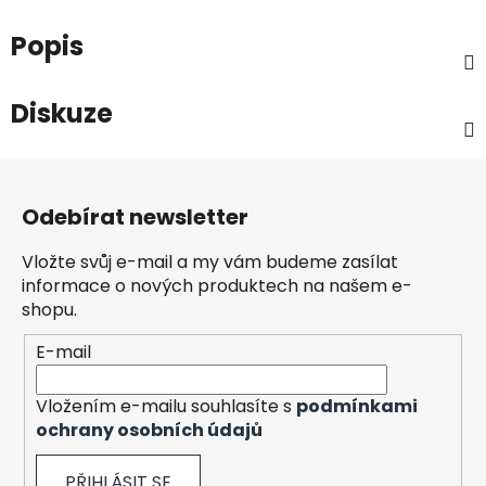
Popis
Diskuze
Z
á
Odebírat newsletter
p
a
Vložte svůj e-mail a my vám budeme zasílat
t
informace o nových produktech na našem e-
í
shopu.
E-mail
Vložením e-mailu souhlasíte s
podmínkami
ochrany osobních údajů
PŘIHLÁSIT SE