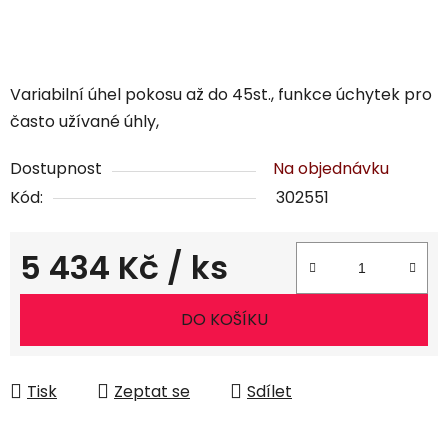
Variabilní úhel pokosu až do 45st., funkce úchytek pro
často užívané úhly,
Dostupnost
Na objednávku
Kód:
302551
5 434 Kč
/ ks
Měrná cena:
DO KOŠÍKU
Tisk
Zeptat se
Sdílet