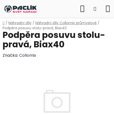
Přejít
Hledat
na
NÁKUP
obsah
KOŠÍK
Domů
/
Náhradní díly
/
Náhradní díly Collomix průmyslové
/
Podpěra posuvu stolu-pravá, Biax40
Podpěra posuvu stolu-
pravá, Biax40
Značka:
Collomix