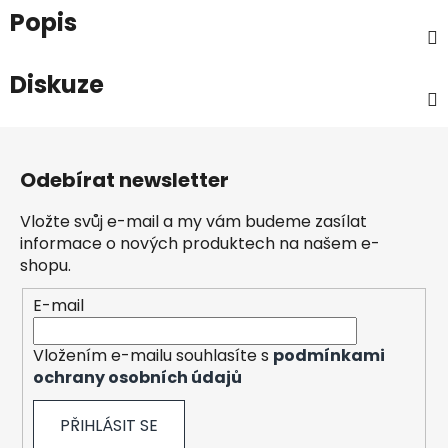
Popis
Diskuze
Z
á
Odebírat newsletter
p
a
Vložte svůj e-mail a my vám budeme zasílat
t
informace o nových produktech na našem e-
í
shopu.
E-mail
Vložením e-mailu souhlasíte s
podmínkami
ochrany osobních údajů
PŘIHLÁSIT SE