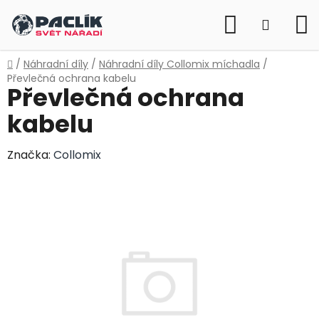
Přejít
Hledat
na
NÁKUP
obsah
KOŠÍK
Domů
/
Náhradní díly
/
Náhradní díly Collomix míchadla
/
Převlečná ochrana kabelu
Převlečná ochrana
kabelu
Značka:
Collomix