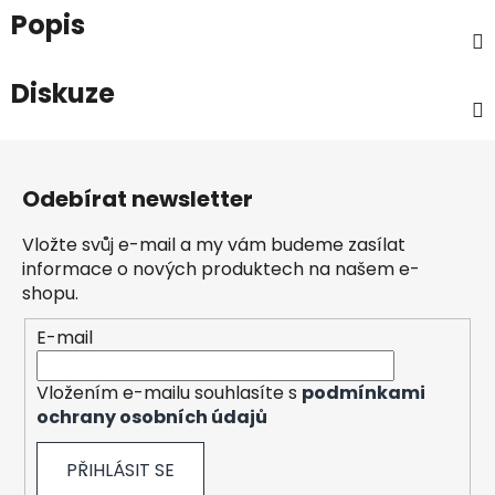
Popis
Diskuze
Z
á
Odebírat newsletter
p
a
Vložte svůj e-mail a my vám budeme zasílat
t
informace o nových produktech na našem e-
í
shopu.
E-mail
Vložením e-mailu souhlasíte s
podmínkami
ochrany osobních údajů
PŘIHLÁSIT SE