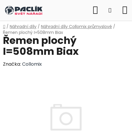
Přejít
Hledat
na
NÁKUP
obsah
KOŠÍK
Domů
/
Náhradní díly
/
Náhradní díly Collomix průmyslové
/
Řemen plochý I=508mm Biax
Řemen plochý
I=508mm Biax
Značka:
Collomix