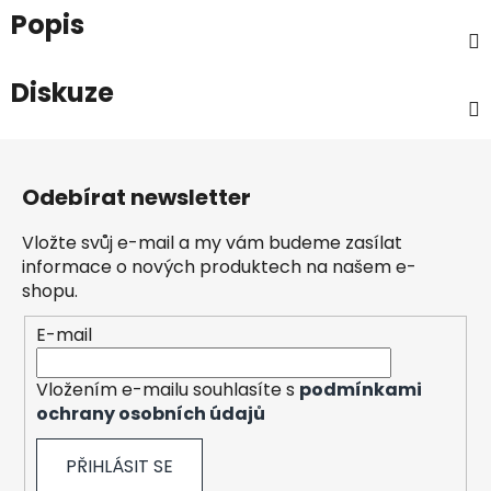
Popis
Diskuze
Z
á
Odebírat newsletter
p
a
Vložte svůj e-mail a my vám budeme zasílat
t
informace o nových produktech na našem e-
í
shopu.
E-mail
Vložením e-mailu souhlasíte s
podmínkami
ochrany osobních údajů
PŘIHLÁSIT SE