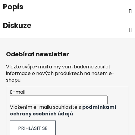
Popis
Diskuze
Z
á
Odebírat newsletter
p
a
Vložte svůj e-mail a my vám budeme zasílat
t
informace o nových produktech na našem e-
í
shopu.
E-mail
Vložením e-mailu souhlasíte s
podmínkami
ochrany osobních údajů
PŘIHLÁSIT SE