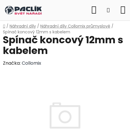
Přejít
Hledat
na
NÁKUP
obsah
KOŠÍK
Domů
/
Náhradní díly
/
Náhradní díly Collomix průmyslové
/
Spínač koncový 12mm s kabelem
Spínač koncový 12mm s
kabelem
Značka:
Collomix