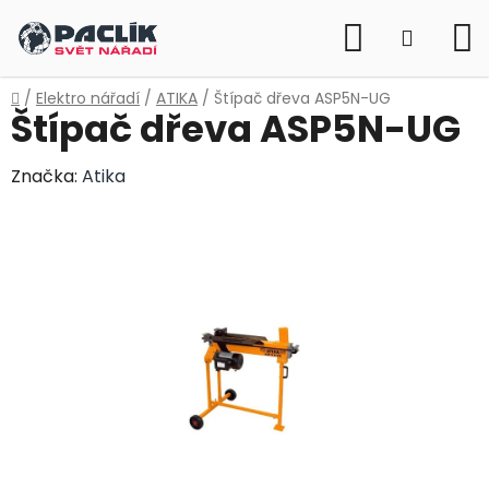
Přejít
Hledat
na
NÁKUP
obsah
KOŠÍK
Domů
/
Elektro nářadí
/
ATIKA
/
Štípač dřeva ASP5N-UG
Štípač dřeva ASP5N-UG
Značka:
Atika