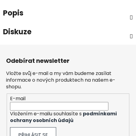
Popis
Diskuze
Z
á
Odebírat newsletter
p
a
Vložte svůj e-mail a my vám budeme zasílat
t
informace o nových produktech na našem e-
í
shopu.
E-mail
Vložením e-mailu souhlasíte s
podmínkami
ochrany osobních údajů
PŘIHLÁSIT SE