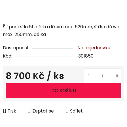
Štípací síla 5t, délka dřeva max. 520mm, šířka dřeva
max. 250mm, délka
Dostupnost
Na objednávku
Kód:
301850
8 700 Kč
/ ks
Měrná cena:
DO KOŠÍKU
Tisk
Zeptat se
Sdílet