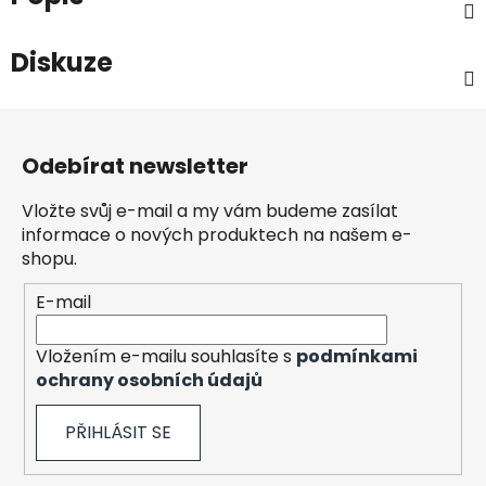
Diskuze
Z
á
Odebírat newsletter
p
a
Vložte svůj e-mail a my vám budeme zasílat
t
informace o nových produktech na našem e-
í
shopu.
E-mail
Vložením e-mailu souhlasíte s
podmínkami
ochrany osobních údajů
PŘIHLÁSIT SE