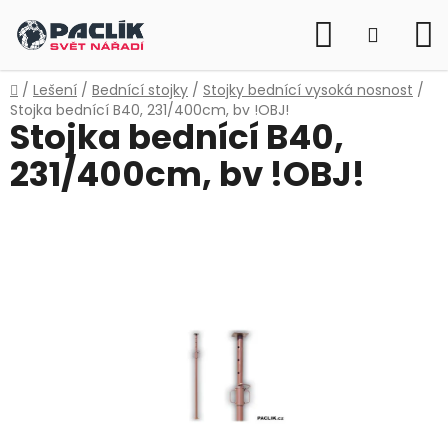
Přejít
Hledat
na
NÁKUP
obsah
KOŠÍK
Domů
/
Lešení
/
Bednící stojky
/
Stojky bednící vysoká nosnost
/
Stojka bednící B40, 231/400cm, bv !OBJ!
Stojka bednící B40,
231/400cm, bv !OBJ!