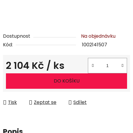
Dostupnost
Na objednávku
Kód:
1002141507
2 104 Kč
/ ks
Měrná cena:
DO KOŠÍKU
Tisk
Zeptat se
Sdílet
Popis