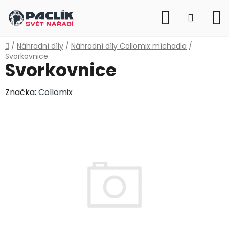
Přejít
Hledat
na
NÁKUP
obsah
KOŠÍK
Domů
/
Náhradní díly
/
Náhradní díly Collomix míchadla
/
Svorkovnice
Svorkovnice
Značka:
Collomix