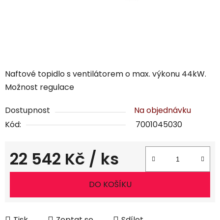
Naftové topidlo s ventilátorem o max. výkonu 44kW.
Možnost regulace
Dostupnost
Na objednávku
Kód:
7001045030
22 542 Kč
/ ks
Měrná cena:
DO KOŠÍKU
Tisk
Zeptat se
Sdílet