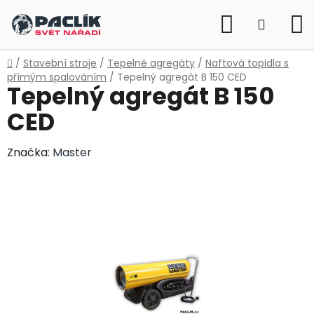
Přejít
Hledat
na
NÁKUP
obsah
KOŠÍK
Domů
/
Stavební stroje
/
Tepelné agregáty
/
Naftová topidla s
přímým spalováním
/
Tepelný agregát B 150 CED
Tepelný agregát B 150
CED
Značka:
Master