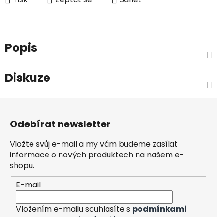
Popis
Diskuze
Z
á
Odebírat newsletter
p
a
Vložte svůj e-mail a my vám budeme zasílat
t
informace o nových produktech na našem e-
í
shopu.
E-mail
Vložením e-mailu souhlasíte s
podmínkami