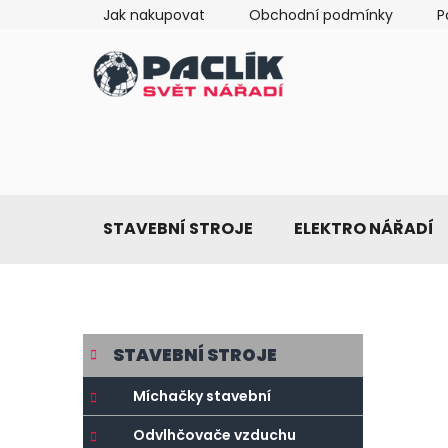
Přejít
Jak nakupovat
Obchodní podmínky
P
na
obsah
STAVEBNÍ STROJE
ELEKTRO NÁŘADÍ
P
K
Přeskočit
STAVEBNÍ STROJE
a
o
kategorie
t
s
Míchačky stavební
e
t
g
Odvlhčovače vzduchu