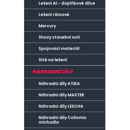
Lešení Al.- doplňkové dílce
Lešení rámové
Mercury
Shozy stavební suti
Spojovací materiál
Sítě na lešení
NÁHRADNÍ DÍLY
Náhradní díly ATIKA
Náhradní díly MASTER
Náhradní díly LESCHA
Náhradní díly Collomix
míchadla