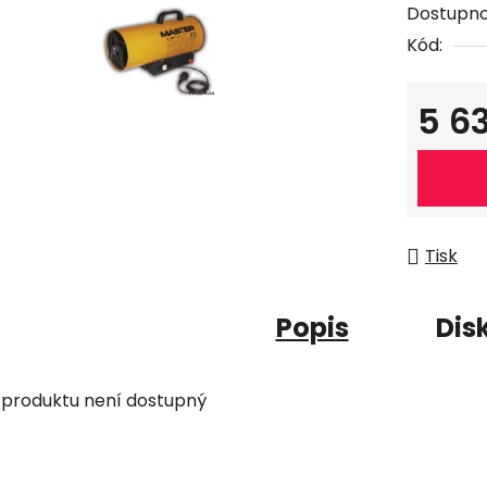
Dostupno
Kód:
5 6
Měrná c
Tisk
Popis
Dis
 produktu není dostupný