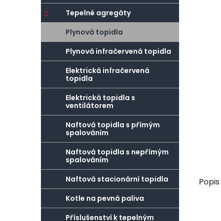
r
o
a
r
Tepelné agregáty
n
i
Plynová topidla
e
n
í
Plynová infračervená topidla
p
Elektrická infračervená
a
topidla
n
Elektrická topidla s
e
ventilátorem
l
Naftová topidla s přímým
spalováním
Naftová topidla s nepřímým
spalováním
Naftová stacionární topidla
Popis
Kotle na pevná paliva
Příslušenství k tepelným