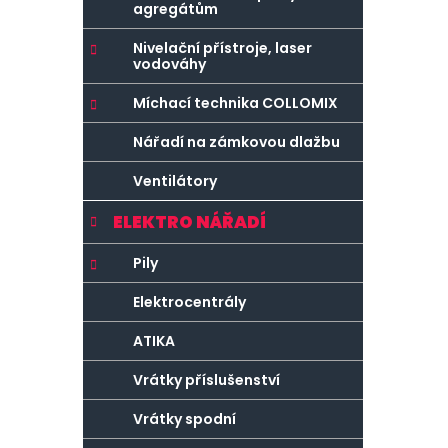
agregátům
Nivelační přístroje, laser
vodováhy
Míchací technika COLLOMIX
Nářadí na zámkovou dlažbu
Ventilátory
ELEKTRO NÁŘADÍ
Pily
Elektrocentrály
ATIKA
Vrátky příslušenství
Vrátky spodní