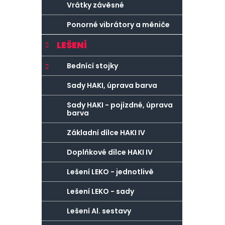
Vrátky závěsné
Ponorné vibrátory a měniče
LEŠENÍ
Bednící stojky
Sady HAKI, úprava barva
Sady HAKI - pojízdné, úprava
barva
Základní dílce HAKI IV
Doplňkové dílce HAKI IV
Lešení LEKO - jednotlivě
Lešení LEKO - sady
Lešení Al. sestavy