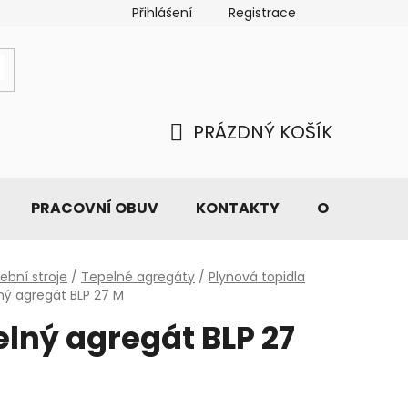
Přihlášení
Registrace
PRÁZDNÝ KOŠÍK
NÁKUPNÍ
KOŠÍK
PRACOVNÍ OBUV
KONTAKTY
O NÁS
ební stroje
/
Tepelné agregáty
/
Plynová topidla
ný agregát BLP 27 M
lný agregát BLP 27