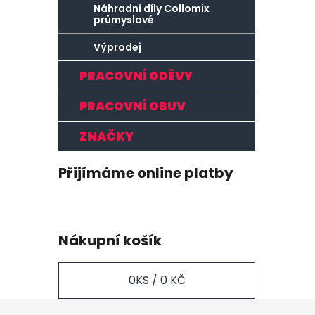
Náhradní díly Collomix
průmyslové
Výprodej
PRACOVNÍ ODĚVY
PRACOVNÍ OBUV
ZNAČKY
Přijímáme online platby
Nákupní košík
0
KS /
0 KČ