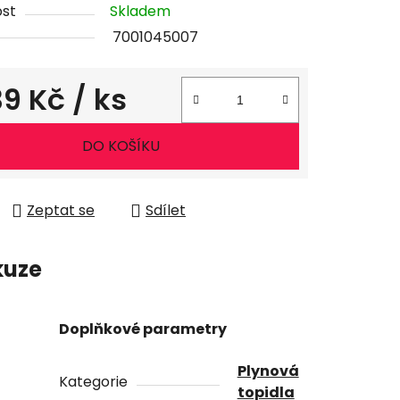
st
Skladem
7001045007
39 Kč
/ ks
ena:
DO KOŠÍKU
Zeptat se
Sdílet
kuze
Doplňkové parametry
Plynová
Kategorie
topidla