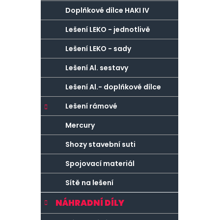
Doplňkové dílce HAKI IV
Lešení LEKO - jednotlivě
Lešení LEKO - sady
Lešení Al. sestavy
Lešení Al.- doplňkové dílce
Lešení rámové
Mercury
Shozy stavební suti
Spojovací materiál
Sítě na lešení
NÁHRADNÍ DÍLY