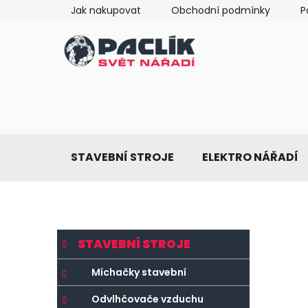
Přejít
Jak nakupovat
Obchodní podmínky
P
na
obsah
STAVEBNÍ STROJE
ELEKTRO NÁŘADÍ
P
K
Přeskočit
STAVEBNÍ STROJE
a
o
kategorie
t
s
Míchačky stavební
e
t
g
Odvlhčovače vzduchu