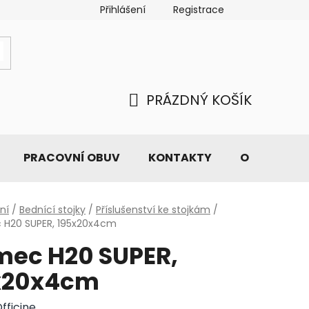
Přihlášení
Registrace
PRÁZDNÝ KOŠÍK
NÁKUPNÍ
KOŠÍK
PRACOVNÍ OBUV
KONTAKTY
O NÁS
ní
/
Bednící stojky
/
Příslušenství ke stojkám
/
 H20 SUPER, 195x20x4cm
mec H20 SUPER,
x20x4cm
fficine