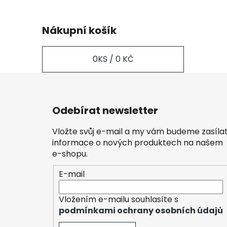
Nákupní košík
0
KS /
0 KČ
Z
á
Odebírat newsletter
p
a
Vložte svůj e-mail a my vám budeme zasíla
t
informace o nových produktech na našem
í
e-shopu.
E-mail
Vložením e-mailu souhlasíte s
podmínkami ochrany osobních údajů