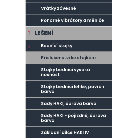
Vrátky závěsné
Ponorné vibrátory a měniče
LEŠENÍ
Bednící stojky
Příslušenství ke stojkám
Stojky bednící vysoká
nosnost
Stojky bednící lehké, povrch
barva
Sady HAKI, úprava barva
Sady HAKI - pojízdné, úprava
barva
Základní dílce HAKI IV