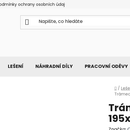
odmínky ochrany osobních údajů
LEŠENÍ
NÁHRADNÍ DÍLY
PRACOVNÍ ODĚVY
Domů
/
Leše
Trámec
Trá
195
Značka:
O