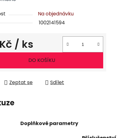
st
Na objednávku
1002141594
 Kč
/ ks
ena:
DO KOŠÍKU
Zeptat se
Sdílet
kuze
Doplňkové parametry
Příslušenství