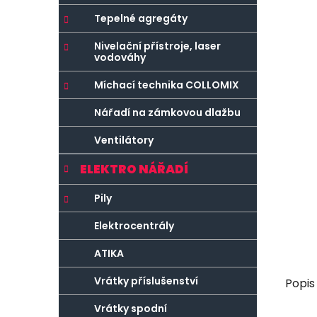
r
o
a
r
Tepelné agregáty
n
i
Nivelační přístroje, laser
e
n
vodováhy
í
Míchací technika COLLOMIX
p
a
Nářadí na zámkovou dlažbu
n
Ventilátory
e
l
ELEKTRO NÁŘADÍ
Pily
Elektrocentrály
ATIKA
Vrátky příslušenství
Popis
Vrátky spodní