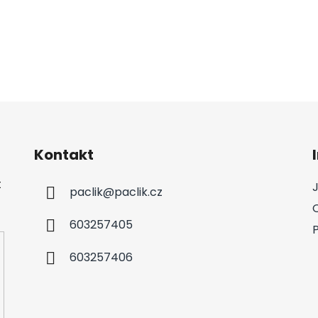
Kontakt
t
paclik
@
paclik.cz
603257405
603257406