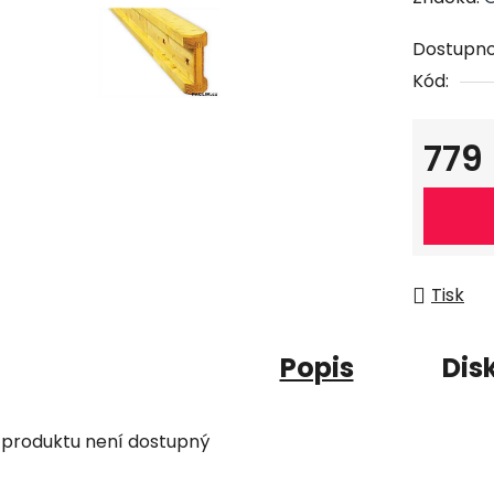
Dostupno
Kód:
779
Měrná c
Tisk
Popis
Dis
 produktu není dostupný