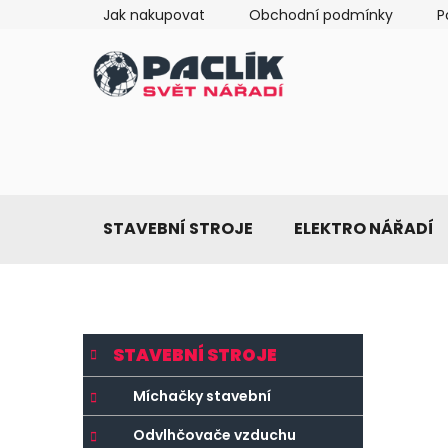
Přejít
Jak nakupovat
Obchodní podmínky
P
na
obsah
STAVEBNÍ STROJE
ELEKTRO NÁŘADÍ
P
K
Přeskočit
STAVEBNÍ STROJE
a
o
kategorie
t
s
Míchačky stavební
e
t
g
Odvlhčovače vzduchu