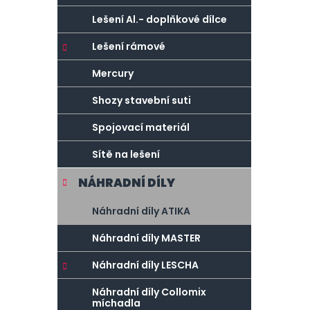
Lešení Al.- doplňkové dílce
Lešení rámové
Mercury
Shozy stavební suti
Spojovací materiál
Sítě na lešení
NÁHRADNÍ DÍLY
Náhradní díly ATIKA
Náhradní díly MASTER
Náhradní díly LESCHA
Náhradní díly Collomix
míchadla