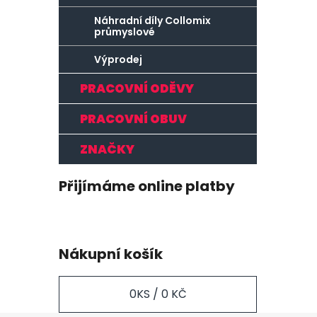
Náhradní díly Collomix
průmyslové
Výprodej
PRACOVNÍ ODĚVY
PRACOVNÍ OBUV
ZNAČKY
Přijímáme online platby
Nákupní košík
0
KS /
0 KČ