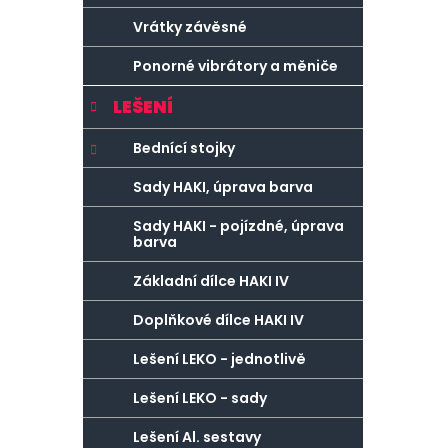
Vrátky závěsné
Ponorné vibrátory a měniče
LEŠENÍ
Bednící stojky
Sady HAKI, úprava barva
Sady HAKI - pojízdné, úprava
barva
Základní dílce HAKI IV
Doplňkové dílce HAKI IV
Lešení LEKO - jednotlivě
Lešení LEKO - sady
Lešení Al. sestavy