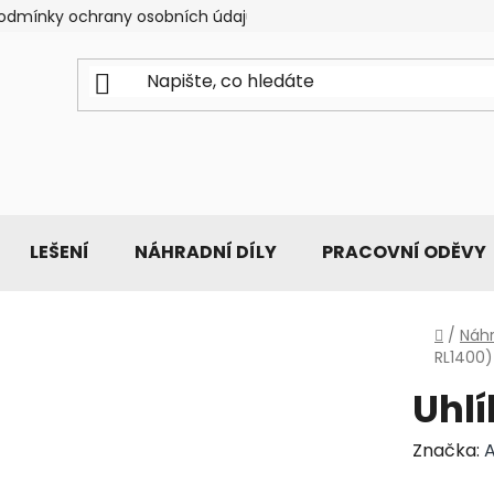
odmínky ochrany osobních údajů
LEŠENÍ
NÁHRADNÍ DÍLY
PRACOVNÍ ODĚVY
Domů
/
Náhr
RL1400)
Uhlí
Značka:
A