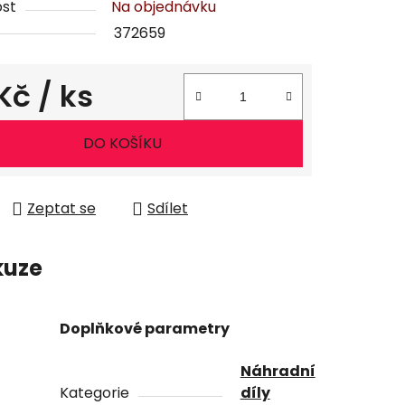
st
Na objednávku
372659
 Kč
/ ks
ena:
DO KOŠÍKU
Zeptat se
Sdílet
kuze
Doplňkové parametry
Náhradní
Kategorie
díly