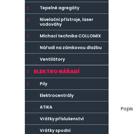
r
o
a
r
Tepelné agregáty
n
i
Nivelační přístroje, laser
e
n
vodováhy
í
Míchací technika COLLOMIX
p
a
Nářadí na zámkovou dlažbu
n
Ventilátory
e
l
ELEKTRO NÁŘADÍ
Pily
Elektrocentrály
ATIKA
Popis
Vrátky příslušenství
Vrátky spodní