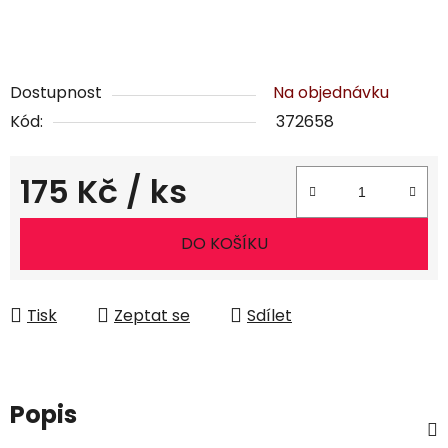
Dostupnost
Na objednávku
Kód:
372658
175 Kč
/ ks
Měrná cena:
DO KOŠÍKU
Tisk
Zeptat se
Sdílet
Popis