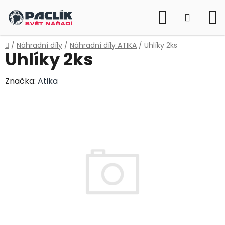
Přejít
Hledat
na
NÁKUP
obsah
KOŠÍK
Domů
/
Náhradní díly
/
Náhradní díly ATIKA
/
Uhlíky 2ks
Uhlíky 2ks
Značka:
Atika