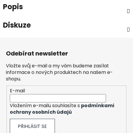
Popis
Diskuze
Z
á
Odebírat newsletter
p
a
Vložte svůj e-mail a my vám budeme zasílat
t
informace o nových produktech na našem e-
í
shopu.
E-mail
Vložením e-mailu souhlasíte s
podmínkami
ochrany osobních údajů
PŘIHLÁSIT SE