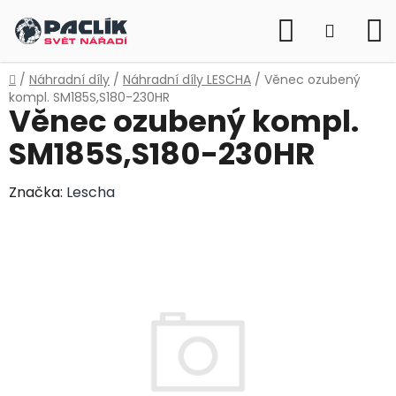
Přejít
Hledat
na
NÁKUP
obsah
KOŠÍK
Domů
/
Náhradní díly
/
Náhradní díly LESCHA
/
Věnec ozubený
kompl. SM185S,S180-230HR
Věnec ozubený kompl.
SM185S,S180-230HR
Značka:
Lescha