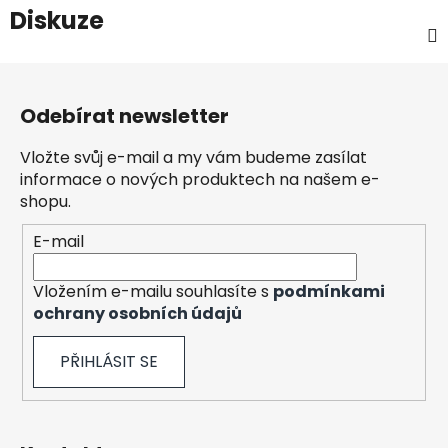
Diskuze
Z
á
Odebírat newsletter
p
a
Vložte svůj e-mail a my vám budeme zasílat
t
informace o nových produktech na našem e-
í
shopu.
E-mail
Vložením e-mailu souhlasíte s
podmínkami
ochrany osobních údajů
PŘIHLÁSIT SE