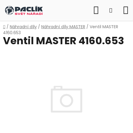
Přejít
Hledat
na
NÁKUP
obsah
KOŠÍK
Domů
/
Náhradní díly
/
Náhradní díly MASTER
/
Ventil MASTER
4160.653
Ventil MASTER 4160.653