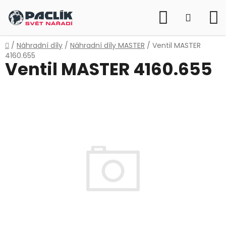
Přejít
Hledat
na
NÁKUP
obsah
KOŠÍK
Domů
/
Náhradní díly
/
Náhradní díly MASTER
/
Ventil MASTER
4160.655
Ventil MASTER 4160.655