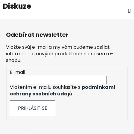
Diskuze
Z
á
Odebírat newsletter
p
a
Vložte svůj e-mail a my vám budeme zasílat
t
informace o nových produktech na našem e-
í
shopu.
E-mail
Vložením e-mailu souhlasíte s
podmínkami
ochrany osobních údajů
PŘIHLÁSIT SE