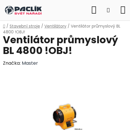
Přejít
Hledat
na
NÁKUP
obsah
KOŠÍK
Domů
/
Stavební stroje
/
Ventilátory
/
Ventilátor průmyslový BL
4800 !OBJ!
Ventilátor průmyslový
BL 4800 !OBJ!
Značka:
Master