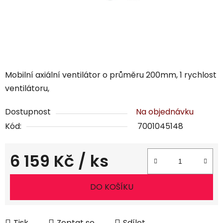
Mobilní axiální ventilátor o průměru 200mm, 1 rychlost
ventilátoru,
Dostupnost
Na objednávku
Kód:
7001045148
6 159 Kč
/ ks
Měrná cena:
DO KOŠÍKU
Tisk
Zeptat se
Sdílet