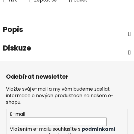
Popis
Diskuze
Z
á
Odebírat newsletter
p
a
Vložte svůj e-mail a my vám budeme zasílat
t
informace o nových produktech na našem e-
í
shopu.
E-mail
Vložením e-mailu souhlasíte s
podmínkami