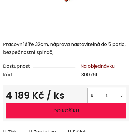
Pracovní šíře 32cm, náprava nastavitelná do 5 pozic,
bezpečnostní spínač,
Dostupnost
Na objednávku
Kód:
300761
4 189 Kč
/ ks
Měrná cena:
DO KOŠÍKU
Tisk
Zeptat se
Sdílet