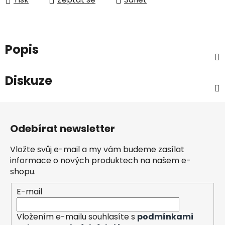
Popis
Diskuze
Z
á
Odebírat newsletter
p
a
Vložte svůj e-mail a my vám budeme zasílat
t
informace o nových produktech na našem e-
í
shopu.
E-mail
Vložením e-mailu souhlasíte s
podmínkami