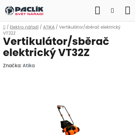
Přejít
Hledat
na
NÁKUP
obsah
KOŠÍK
Domů
/
Elektro nářadí
/
ATIKA
/
Vertikulátor/sběrač elektrický
VT32Z
Vertikulátor/sběrač
elektrický VT32Z
Značka:
Atika