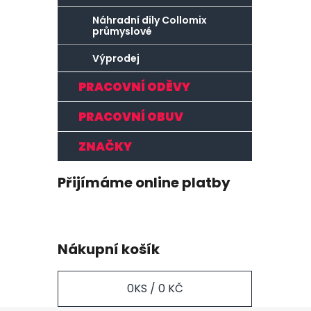
Náhradní díly Collomix
průmyslové
Výprodej
PRACOVNÍ ODĚVY
PRACOVNÍ OBUV
ZNAČKY
Přijímáme online platby
Nákupní košík
0
KS /
0 KČ