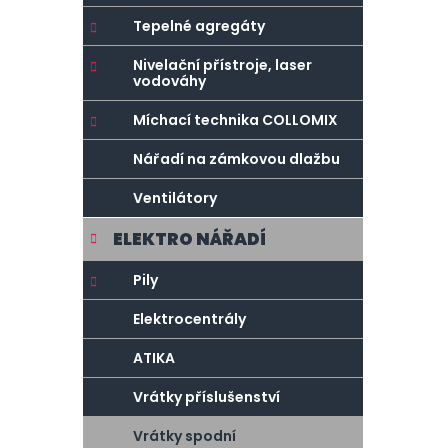
r
o
a
r
Tepelné agregáty
n
i
Nivelační přístroje, laser
e
n
vodováhy
í
Míchací technika COLLOMIX
p
a
Nářadí na zámkovou dlažbu
n
Ventilátory
e
l
ELEKTRO NÁŘADÍ
Pily
Elektrocentrály
ATIKA
Vrátky příslušenství
Vrátky spodní