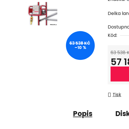
Delka la
Dostupno
Kód:
63 538 KČ
–10 %
63 538 
57 
Měrná c
Tisk
Popis
Dis