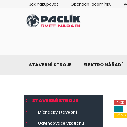
Přejít
Jak nakupovat
Obchodní podmínky
P
na
obsah
STAVEBNÍ STROJE
ELEKTRO NÁŘADÍ
P
K
Přeskočit
STAVEBNÍ STROJE
a
o
kategorie
AKCE
t
TIP
s
Míchačky stavební
e
VÝPROD
t
g
Odvlhčovače vzduchu