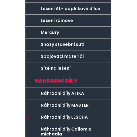
Lešení Al.- doplňkové dílce
Lešení rámové
Mercury
Shozy stavební suti
Spojovací materiál
Sítě na lešení
NÁHRADNÍ DÍLY
Náhradní díly ATIKA
Náhradní díly MASTER
Náhradní díly LESCHA
Náhradní díly Collomix
míchadla