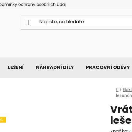
odmínky ochrany osobních údajů
LEŠENÍ
NÁHRADNÍ DÍLY
PRACOVNÍ ODĚVY
Domů
/
Elek
lešenář
Vrá
leš
EJ
Značka: