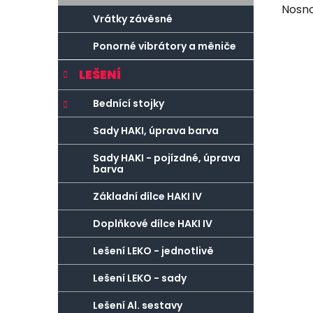
Nosno
Vrátky závěsné
Ponorné vibrátory a měniče
LEŠENÍ
Bednící stojky
Sady HAKI, úprava barva
Sady HAKI - pojízdné, úprava
barva
Základní dílce HAKI IV
Doplňkové dílce HAKI IV
Lešení LEKO - jednotlivě
Lešení LEKO - sady
Lešení Al. sestavy