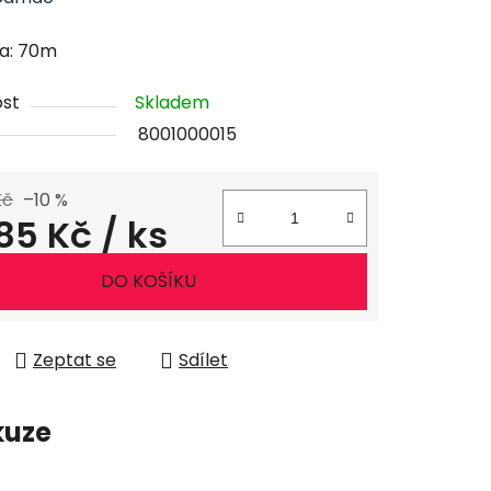
na: 70m
st
Skladem
8001000015
Kč
–10 %
185 Kč
/ ks
ena:
DO KOŠÍKU
Zeptat se
Sdílet
kuze