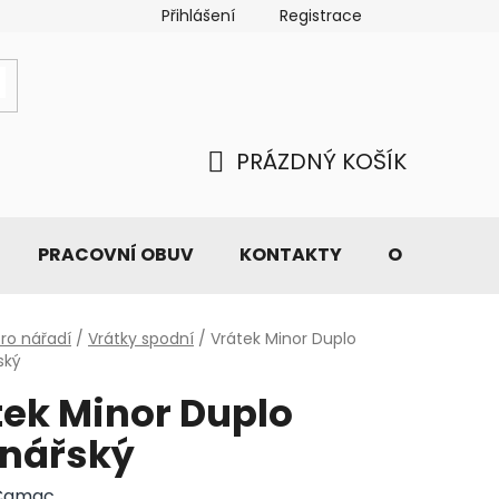
Přihlášení
Registrace
PRÁZDNÝ KOŠÍK
NÁKUPNÍ
KOŠÍK
PRACOVNÍ OBUV
KONTAKTY
O NÁS
tro nářadí
/
Vrátky spodní
/
Vrátek Minor Duplo
ský
tek Minor Duplo
enářský
Camac