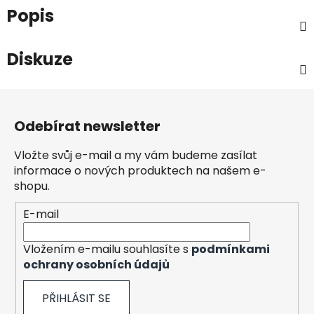
Popis
Diskuze
Z
á
Odebírat newsletter
p
a
Vložte svůj e-mail a my vám budeme zasílat
t
informace o nových produktech na našem e-
í
shopu.
E-mail
Vložením e-mailu souhlasíte s
podmínkami
ochrany osobních údajů
PŘIHLÁSIT SE