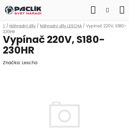
Přejít
Hledat
na
NÁKUP
obsah
KOŠÍK
Domů
/
Náhradní díly
/
Náhradní díly LESCHA
/
Vypínač 220V, S180-
230HR
Vypínač 220V, S180-
230HR
Značka:
Lescha