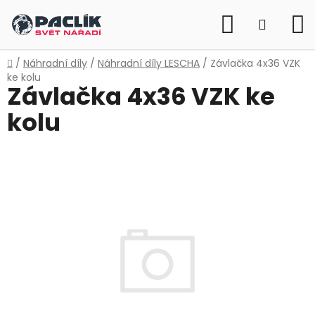
Přejít
Hledat
na
NÁKUP
obsah
KOŠÍK
Domů
/
Náhradní díly
/
Náhradní díly LESCHA
/
Závlačka 4x36 VZK
ke kolu
Závlačka 4x36 VZK ke
kolu