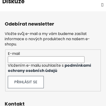
Diskuze
Z
á
Odebírat newsletter
p
a
Vložte svůj e-mail a my vám budeme zasílat
t
informace o nových produktech na našem e-
í
shopu.
E-mail
Vložením e-mailu souhlasíte s
podmínkami
ochrany osobních údajů
PŘIHLÁSIT SE
Kontakt